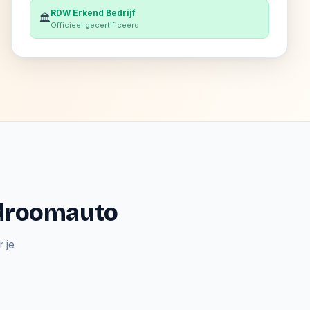
RDW Erkend Bedrijf
🏛️
Officieel gecertificeerd
e droomauto
 je