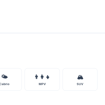
🌤️
👨‍👩‍👧
🏔️
Cabrio
MPV
SUV