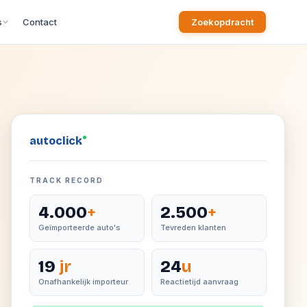
s
Contact
Zoekopdracht
auto
click
TRACK RECORD
4.000
+
2.500
+
Geïmporteerde auto's
Tevreden klanten
19
jr
24
u
Onafhankelijk importeur
Reactietijd aanvraag