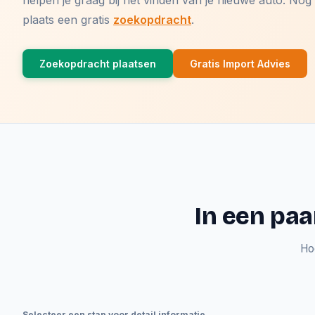
helpen je graag bij het vinden van je nieuwe auto. N
plaats een gratis
zoekopdracht
.
Zoekopdracht plaatsen
Gratis Import Advies
In een paa
Ho
Selecteer een stap voor detail informatie