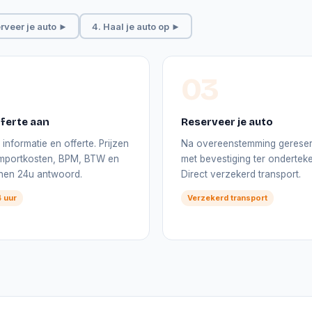
rveer je auto ►
4. Haal je auto op ►
03
ferte aan
Reserveer je auto
informatie en offerte. Prijzen
Na overeenstemming gerese
 importkosten, BPM, BTW en
met bevestiging ter onderteke
nnen 24u antwoord.
Direct verzekerd transport.
 uur
Verzekerd transport