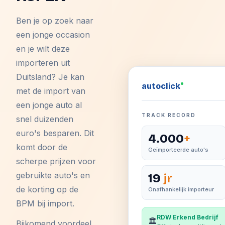
Ben je op zoek naar
een jonge occasion
en je wilt deze
importeren uit
Duitsland? Je kan
auto
click
met de import van
een jonge auto al
TRACK RECORD
snel duizenden
euro's besparen. Dit
4.000
+
komt door de
Geïmporteerde auto's
scherpe prijzen voor
gebruikte auto's en
19
jr
de korting op de
Onafhankelijk importeur
BPM bij import.
RDW Erkend Bedrijf
🏛️
Bijkomend voordeel