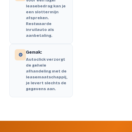
Voor een lager
leasebedrag kan je
een slottermijn
afspreken.
Restwaarde
inruilauto als
aanbetaling.
Gemak:
⚙️
Autoclick verzorgt
de gehele
afhandeling met de
leasemaatschappij,
je levert slechts de
gegevens aan.