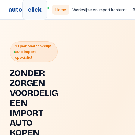
auto
click
Home
Werkwijze en import kosten
19 jaar onafhankelijk
auto import
specialist
ZONDER
ZORGEN
VOORDELIG
EEN
IMPORT
AUTO
KOPEN