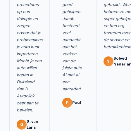
procedures
goed
gebruikt. Wee
op hun
geholpen.
hebben ze me
duimpje en
Jacob
super geholp
zorgen
besteedt
en ben erg
ervoor dat je
veel
tevreden over
probleemloos
aandacht
de service en
je auto kunt
aan het
betrokkenheid
importeren.
zoeken
Solved
Mocht je een
van de
S
Nederla
auto willen
juiste auto.
kopen in
Al met al
Duitsland
een
dan is
aanrader!
Autoclick
zeer aan te
P
Paul
bevelen.
G. van
G
Lans