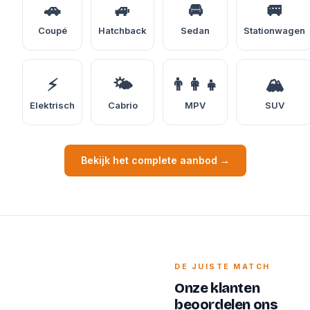
🚗
🚙
🚘
🚐
Coupé
Hatchback
Sedan
Stationwagen
⚡
🌤️
👨‍👩‍👧
🏔️
Elektrisch
Cabrio
MPV
SUV
Bekijk het complete aanbod →
DE JUISTE MATCH
Onze klanten
beoordelen ons