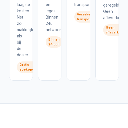
laagste
en
transport.
geregeld.
kosten.
leges.
Geen
Verzekerd
Net
Binnen
afleverkosten
transport
zo
24u
Geen
makkelijk
antwoord.
afleverkoste
als
Binnen
bij
24 uur
de
dealer.
Gratis
zoekopdracht