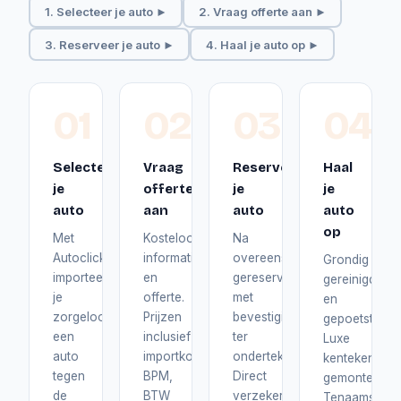
1. Selecteer je auto ►
2. Vraag offerte aan ►
3. Reserveer je auto ►
4. Haal je auto op ►
01
02
03
04
Selecteer
Vraag
Reserveer
Haal
je
offerte
je
je
auto
aan
auto
auto
op
Met
Kosteloos
Na
Autoclick
informatie
overeenstemming
Grondig
importeer
en
gereserveerd
gereinigd
je
offerte.
met
en
zorgeloos
Prijzen
bevestiging
gepoetst.
een
inclusief
ter
Luxe
auto
importkosten,
ondertekening.
kentekenplat
tegen
BPM,
Direct
gemonteerd.
de
BTW
verzekerd
Tenaamstelli