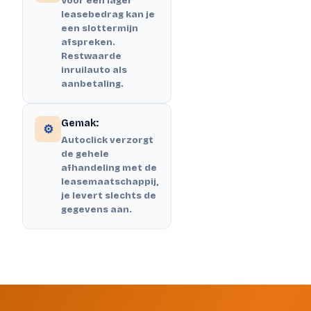
Voor een lager
leasebedrag kan je
een slottermijn
afspreken.
Restwaarde
inruilauto als
aanbetaling.
Gemak:
⚙️
Autoclick verzorgt
de gehele
afhandeling met de
leasemaatschappij,
je levert slechts de
gegevens aan.