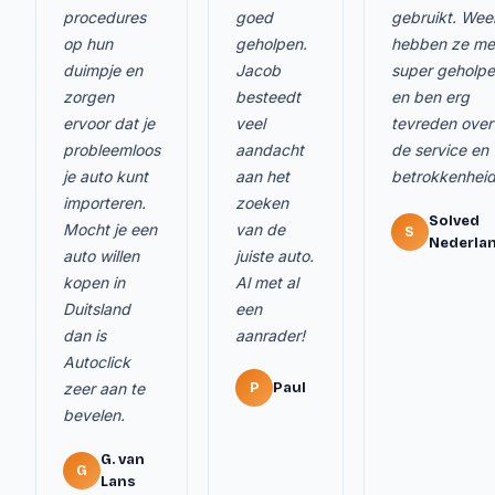
procedures
goed
gebruikt. Wee
op hun
geholpen.
hebben ze me
duimpje en
Jacob
super geholp
zorgen
besteedt
en ben erg
ervoor dat je
veel
tevreden over
probleemloos
aandacht
de service en
je auto kunt
aan het
betrokkenheid
importeren.
zoeken
Solved
Mocht je een
van de
S
Nederla
auto willen
juiste auto.
kopen in
Al met al
Duitsland
een
dan is
aanrader!
Autoclick
zeer aan te
P
Paul
bevelen.
G. van
G
Lans