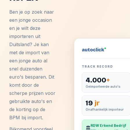
Ben je op zoek naar
een jonge occasion
en je wilt deze
importeren uit
Duitsland? Je kan
auto
click
met de import van
een jonge auto al
TRACK RECORD
snel duizenden
euro's besparen. Dit
4.000
+
komt door de
Geïmporteerde auto's
scherpe prijzen voor
gebruikte auto's en
19
jr
de korting op de
Onafhankelijk importeur
BPM bij import.
RDW Erkend Bedrijf
🏛️
Bijkomend voordeel