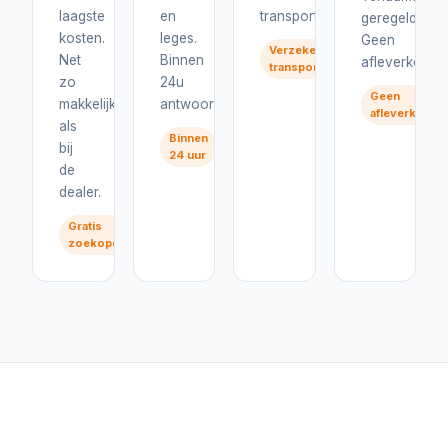
laagste
en
transport.
geregeld.
kosten.
leges.
Geen
Verzekerd
Net
Binnen
afleverkosten
transport
zo
24u
Geen
makkelijk
antwoord.
afleverkoste
als
Binnen
bij
24 uur
de
dealer.
Gratis
zoekopdracht