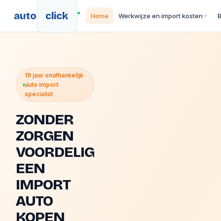
auto
click
Home
Werkwijze en import kosten
19 jaar onafhankelijk
auto import
specialist
ZONDER
ZORGEN
VOORDELIG
EEN
IMPORT
AUTO
KOPEN