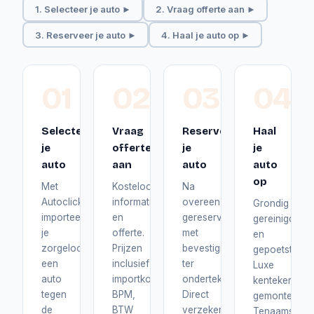
1. Selecteer je auto ►
2. Vraag offerte aan ►
3. Reserveer je auto ►
4. Haal je auto op ►
01
02
03
04
Selecteer
Vraag
Reserveer
Haal
je
offerte
je
je
auto
aan
auto
auto
op
Met
Kosteloos
Na
Autoclick
informatie
overeenstemming
Grondig
importeer
en
gereserveerd
gereinigd
je
offerte.
met
en
zorgeloos
Prijzen
bevestiging
gepoetst.
een
inclusief
ter
Luxe
auto
importkosten,
ondertekening.
kentekenplat
tegen
BPM,
Direct
gemonteerd.
de
BTW
verzekerd
Tenaamstelli