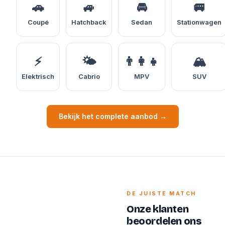
🚗
🚙
🚘
🚐
Coupé
Hatchback
Sedan
Stationwagen
⚡
🌤️
👨‍👩‍👧
🏔️
Elektrisch
Cabrio
MPV
SUV
Bekijk het complete aanbod →
DE JUISTE MATCH
Onze klanten
beoordelen ons