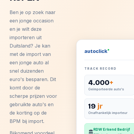
Ben je op zoek naar
een jonge occasion
en je wilt deze
importeren uit
Duitsland? Je kan
auto
click
met de import van
een jonge auto al
TRACK RECORD
snel duizenden
euro's besparen. Dit
4.000
+
komt door de
Geïmporteerde auto's
scherpe prijzen voor
gebruikte auto's en
19
jr
de korting op de
Onafhankelijk importeur
BPM bij import.
RDW Erkend Bedrijf
🏛️
Bijkomend voordeel