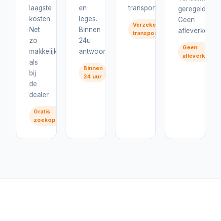
laagste
en
transport.
geregeld.
kosten.
leges.
Geen
Verzekerd
Net
Binnen
afleverkosten
transport
zo
24u
Geen
makkelijk
antwoord.
afleverkoste
als
Binnen
bij
24 uur
de
dealer.
Gratis
zoekopdracht