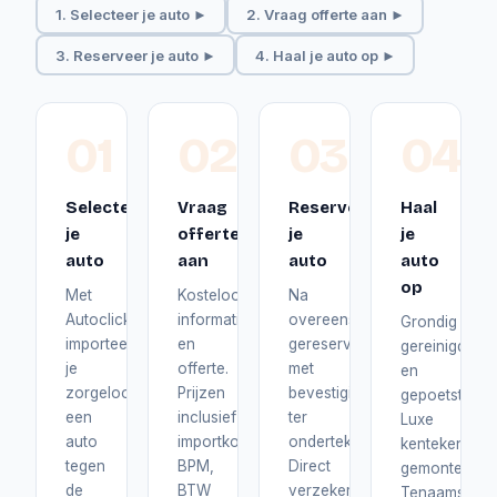
1. Selecteer je auto ►
2. Vraag offerte aan ►
3. Reserveer je auto ►
4. Haal je auto op ►
01
02
03
04
Selecteer
Vraag
Reserveer
Haal
je
offerte
je
je
auto
aan
auto
auto
op
Met
Kosteloos
Na
Autoclick
informatie
overeenstemming
Grondig
importeer
en
gereserveerd
gereinigd
je
offerte.
met
en
zorgeloos
Prijzen
bevestiging
gepoetst.
een
inclusief
ter
Luxe
auto
importkosten,
ondertekening.
kentekenplat
tegen
BPM,
Direct
gemonteerd.
de
BTW
verzekerd
Tenaamstelli