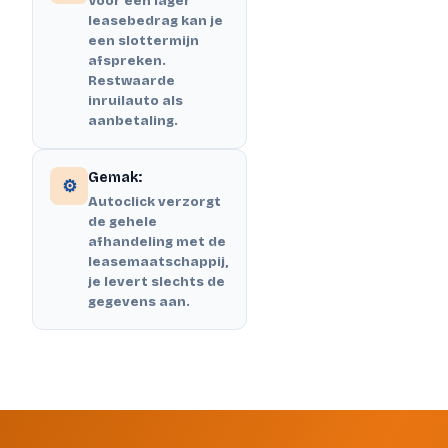
Voor een lager
leasebedrag kan je
een slottermijn
afspreken.
Restwaarde
inruilauto als
aanbetaling.
Gemak:
⚙️
Autoclick verzorgt
de gehele
afhandeling met de
leasemaatschappij,
je levert slechts de
gegevens aan.