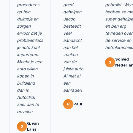
procedures
goed
gebruikt. Wee
op hun
geholpen.
hebben ze me
duimpje en
Jacob
super geholp
zorgen
besteedt
en ben erg
ervoor dat je
veel
tevreden over
probleemloos
aandacht
de service en
je auto kunt
aan het
betrokkenheid
importeren.
zoeken
Solved
Mocht je een
van de
S
Nederla
auto willen
juiste auto.
kopen in
Al met al
Duitsland
een
dan is
aanrader!
Autoclick
zeer aan te
P
Paul
bevelen.
G. van
G
Lans