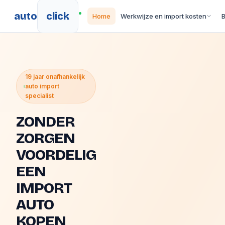
auto
click
Home
Werkwijze en import kosten
19 jaar onafhankelijk
auto import
specialist
ZONDER
ZORGEN
VOORDELIG
EEN
IMPORT
AUTO
KOPEN