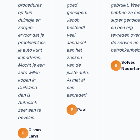
procedures
goed
gebruikt. Wee
op hun
geholpen.
hebben ze me
duimpje en
Jacob
super geholp
zorgen
besteedt
en ben erg
ervoor dat je
veel
tevreden over
probleemloos
aandacht
de service en
je auto kunt
aan het
betrokkenheid
importeren.
zoeken
Solved
Mocht je een
van de
S
Nederla
auto willen
juiste auto.
kopen in
Al met al
Duitsland
een
dan is
aanrader!
Autoclick
zeer aan te
P
Paul
bevelen.
G. van
G
Lans