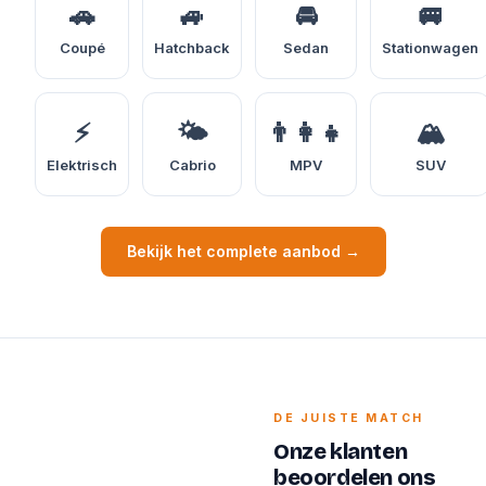
🚗
🚙
🚘
🚐
Coupé
Hatchback
Sedan
Stationwagen
⚡
🌤️
👨‍👩‍👧
🏔️
Elektrisch
Cabrio
MPV
SUV
Bekijk het complete aanbod →
DE JUISTE MATCH
Onze klanten
beoordelen ons