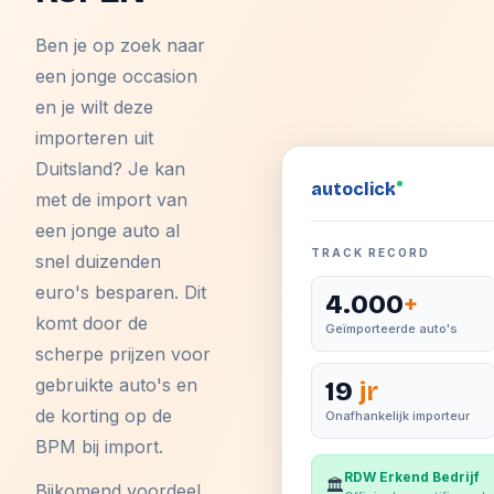
Ben je op zoek naar
een jonge occasion
en je wilt deze
importeren uit
Duitsland? Je kan
auto
click
met de import van
een jonge auto al
TRACK RECORD
snel duizenden
euro's besparen. Dit
4.000
+
komt door de
Geïmporteerde auto's
scherpe prijzen voor
gebruikte auto's en
19
jr
de korting op de
Onafhankelijk importeur
BPM bij import.
RDW Erkend Bedrijf
🏛️
Bijkomend voordeel