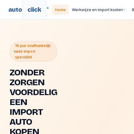
auto
click
Home
Werkwijze en import kosten
19 jaar onafhankelijk
auto import
specialist
ZONDER
ZORGEN
VOORDELIG
EEN
IMPORT
AUTO
KOPEN