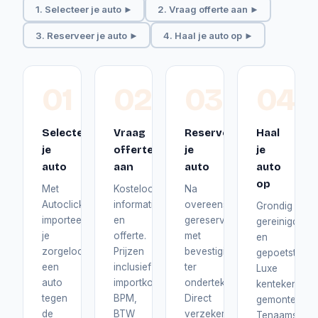
1. Selecteer je auto ►
2. Vraag offerte aan ►
3. Reserveer je auto ►
4. Haal je auto op ►
01
02
03
04
Selecteer
Vraag
Reserveer
Haal
je
offerte
je
je
auto
aan
auto
auto
op
Met
Kosteloos
Na
Autoclick
informatie
overeenstemming
Grondig
importeer
en
gereserveerd
gereinigd
je
offerte.
met
en
zorgeloos
Prijzen
bevestiging
gepoetst.
een
inclusief
ter
Luxe
auto
importkosten,
ondertekening.
kentekenplat
tegen
BPM,
Direct
gemonteerd.
de
BTW
verzekerd
Tenaamstelli