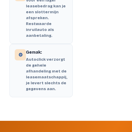
Voor een lager
leasebedrag kan je
een slottermijn
afspreken.
Restwaarde
inruilauto als
aanbetaling.
Gemak:
⚙️
Autoclick verzorgt
de gehele
afhandeling met de
leasemaatschappij,
je levert slechts de
gegevens aan.