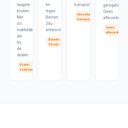
laagste
en
transport.
geregeld.
kosten.
leges.
Geen
Verzekerd
Net
Binnen
afleverkosten
transport
zo
24u
Geen
makkelijk
antwoord.
afleverkoste
als
Binnen
bij
24 uur
de
dealer.
Gratis
zoekopdracht