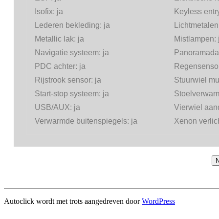
Isofix:
ja
Keyless entr
Lederen bekleding:
ja
Lichtmetalen
Metallic lak:
ja
Mistlampen:
Navigatie systeem:
ja
Panoramada
PDC achter:
ja
Regensenso
Rijstrook sensor:
ja
Stuurwiel mul
Start-stop systeem:
ja
Stoelverwar
USB/AUX:
ja
Vierwiel aand
Verwarmde buitenspiegels:
ja
Xenon verlic
N
Autoclick wordt met trots aangedreven door
WordPress