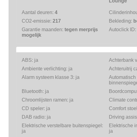
Lounge
Aantal deuren:
4
Cilinderinho
CO2-emissie:
217
Bekleding:
b
Garantie maanden:
tegen merprijs
Autoclick ID
mogelijk
ABS:
ja
Achterbank 
Ambiente verlichting:
ja
Achteruitrij 
Alarm systeem klasse 3:
ja
Automatisch
binnenspieg
Bluetooth:
ja
Boordcomput
Chroomlijsten ramen:
ja
Climate cont
CD speler:
ja
Comfort stoe
DAB radio:
ja
Driving assis
Elektrische verstelbare buitenspiegel:
Elektrische i
ja
ja