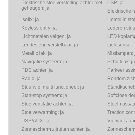
Elektrische stoelverstelling achter met
ESP:
ja
geheugen:
ja
Elektrische 
Isofix:
ja
Hemel in sto
Keyless entry:
ja
Lederen stuu
Lichtmetalen velgen:
ja
LED koplam
Lendesteun verstelbaar:
ja
Lichtsensor:
Metallic lak:
ja
Mistlampen:
Navigatie systeem:
ja
Schuifdak:
ja
PDC achter:
ja
Parkeer assi
Radio:
ja
Rondom zich
Stuurwiel multi functioneel:
ja
Standkachel
Start-stop systeem:
ja
Softclose de
Stoelventilatie achter:
ja
Stoelmassag
Stoelverwarming:
ja
Traction cont
USB/AUX:
ja
Vierwiel aand
Zonnescherm zijruiten achter:
ja
Zonnescherm 