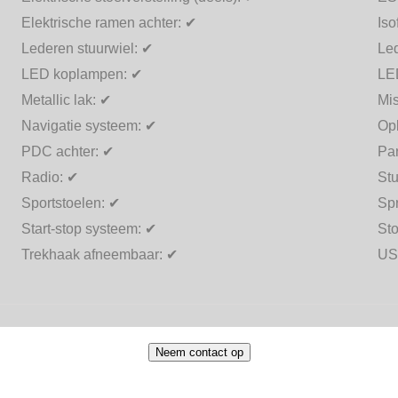
Elektrische ramen achter:
✔
Iso
Lederen stuurwiel:
✔
Le
LED koplampen:
✔
LED
Metallic lak:
✔
Mi
Navigatie systeem:
✔
Op
PDC achter:
✔
Par
Radio:
✔
Stu
Sportstoelen:
✔
Sp
Start-stop systeem:
✔
St
Trekhaak afneembaar:
✔
US
Neem contact op