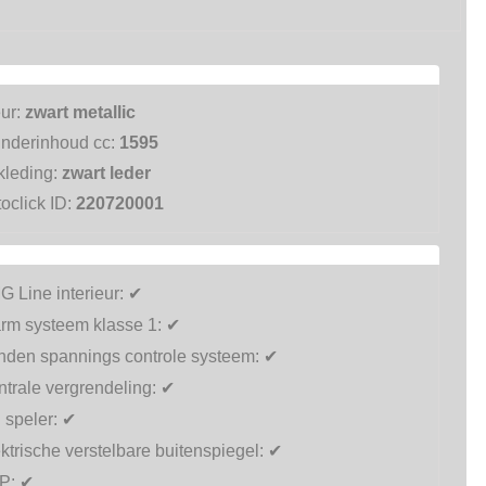
eur:
zwart metallic
inderinhoud cc:
1595
kleding:
zwart leder
oclick ID:
220720001
 Line interieur:
✔
arm systeem klasse 1:
✔
nden spannings controle systeem:
✔
trale vergrendeling:
✔
 speler:
✔
ktrische verstelbare buitenspiegel:
✔
P:
✔