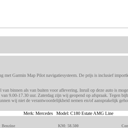
g met Garmin Map Pilot navigatiesysteem. De prijs is inclusief impor
van binnen als van buiten voor aflevering. Inruil op deze auto is moge
 van 9.00-17.30 uur. Zaterdag zijn wij geopend op afspraak. Tegen bijb
kunnen wij niet de verantwoordelijkheid nemen en/of aansprakelijk geh
Merk: Mercedes Model: C180 Estate AMG Line
:
Benzine
KM:
58.500
Con