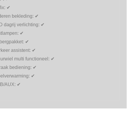
fix:
✔
deren bekleding:
✔
 dagrij verlichting:
✔
stlampen:
✔
bergpakket:
✔
keer assistent:
✔
urwiel multi functioneel:
✔
raak bediening:
✔
oelverwarming:
✔
B/AUX:
✔