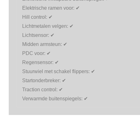
Elektrische ramen voor:
✔
Hill control:
✔
Lichtmetalen velgen:
✔
Lichtsensor:
✔
Midden armsteun:
✔
PDC voor:
✔
Regensensor:
✔
Stuurwiel met schakel flippers:
✔
Startonderbreker:
✔
Traction control:
✔
Verwarmde buitenspiegels:
✔