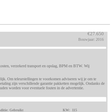
€27.650
Bouwjaar: 2016
tkosten, verzekerd transport en opslag, BPM en BTW. Wij
lijk. Om teleurstellingen te voorkomen adviseren wij je om te
etaling zijn verschillende garantie pakketten mogelijk. Ondanks de
ouden worden voor eventuele fouten in de advertentie.
ditie:
Gebruikt
KW:
115