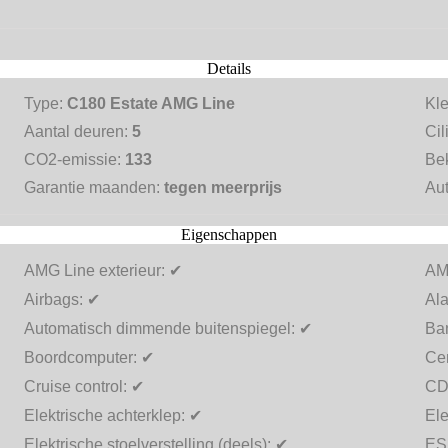
Details
Type:
C180 Estate AMG Line
Kl
Aantal deuren:
5
Cil
CO2-emissie:
133
Be
Garantie maanden:
tegen meerprijs
Aut
Eigenschappen
AMG Line exterieur:
✔
AMG
Airbags:
✔
Al
Automatisch dimmende buitenspiegel:
✔
Ba
Boordcomputer:
✔
Cen
Cruise control:
✔
CD
Elektrische achterklep:
✔
Ele
Elektrische stoelverstelling (deels):
✔
ES