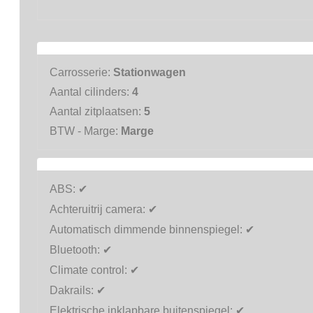
Carrosserie:
Stationwagen
Aantal cilinders:
4
Aantal zitplaatsen:
5
BTW - Marge:
Marge
ABS:
✔
Achteruitrij camera:
✔
Automatisch dimmende binnenspiegel:
✔
Bluetooth:
✔
Climate control:
✔
Dakrails:
✔
Elektrische inklapbare buitenspiegel:
✔