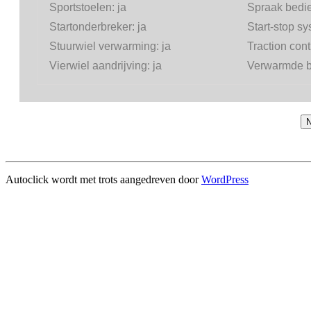
Sportstoelen:
ja
Spraak bedi
Startonderbreker:
ja
Start-stop s
Stuurwiel verwarming:
ja
Traction cont
Vierwiel aandrijving:
ja
Verwarmde b
N
Autoclick wordt met trots aangedreven door
WordPress