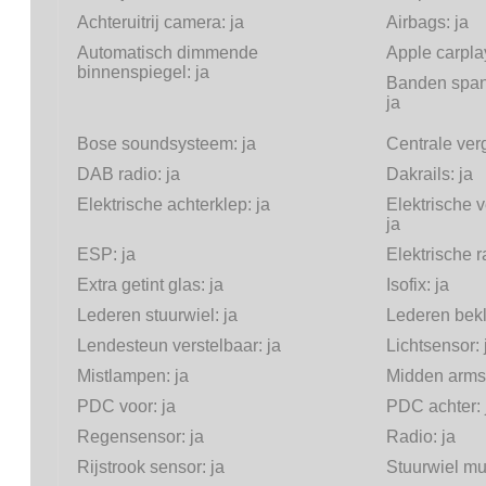
Achteruitrij camera:
ja
Airbags:
ja
Automatisch dimmende
Apple carpla
binnenspiegel:
ja
Banden span
ja
Bose soundsysteem:
ja
Centrale ver
DAB radio:
ja
Dakrails:
ja
Elektrische achterklep:
ja
Elektrische v
ja
ESP:
ja
Elektrische 
Extra getint glas:
ja
Isofix:
ja
Lederen stuurwiel:
ja
Lederen bek
Lendesteun verstelbaar:
ja
Lichtsensor:
Mistlampen:
ja
Midden arms
PDC voor:
ja
PDC achter:
Regensensor:
ja
Radio:
ja
Rijstrook sensor:
ja
Stuurwiel mul