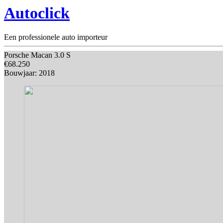
Autoclick
Een professionele auto importeur
Porsche Macan 3.0 S
€68.250
Bouwjaar: 2018