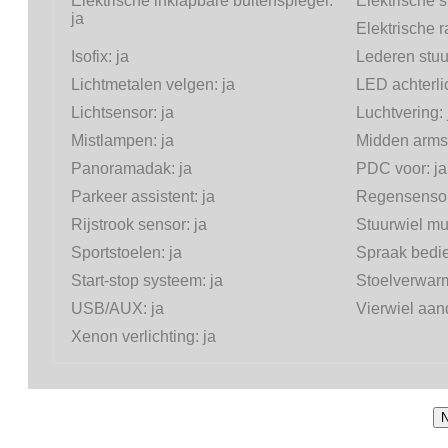
Elektrische inklapbare buitenspiegel:
Elektrische s
ja
Elektrische 
Isofix:
ja
Lederen stuu
Lichtmetalen velgen:
ja
LED achterli
Lichtsensor:
ja
Luchtvering:
Mistlampen:
ja
Midden arms
Panoramadak:
ja
PDC voor:
ja
Parkeer assistent:
ja
Regensenso
Rijstrook sensor:
ja
Stuurwiel mul
Sportstoelen:
ja
Spraak bedi
Start-stop systeem:
ja
Stoelverwar
USB/AUX:
ja
Vierwiel aand
Xenon verlichting:
ja
N