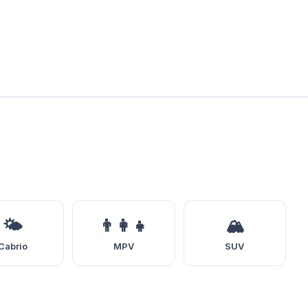
🌤️
👨‍👩‍👧
🏔️
Cabrio
MPV
SUV