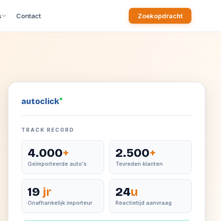
s
Contact
Zoekopdracht
auto
click
TRACK RECORD
4.000
+
2.500
+
Geïmporteerde auto's
Tevreden klanten
19
jr
24
u
Onafhankelijk importeur
Reactietijd aanvraag