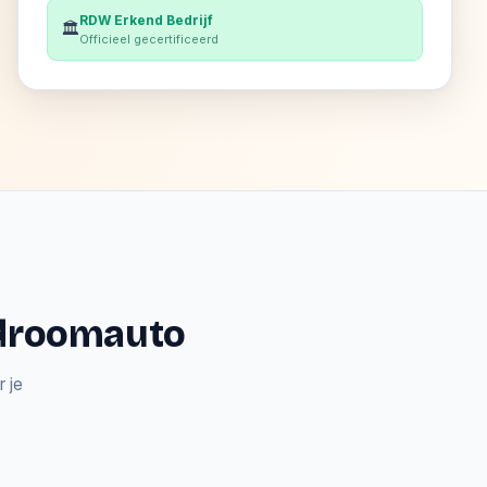
RDW Erkend Bedrijf
🏛️
Officieel gecertificeerd
e droomauto
 je