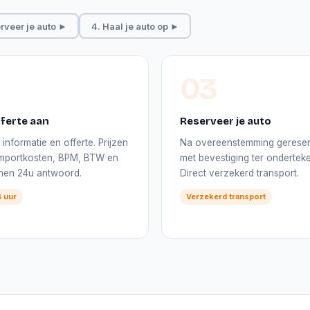
rveer je auto ►
4. Haal je auto op ►
03
ferte aan
Reserveer je auto
informatie en offerte. Prijzen
Na overeenstemming gerese
 importkosten, BPM, BTW en
met bevestiging ter onderteke
nnen 24u antwoord.
Direct verzekerd transport.
 uur
Verzekerd transport