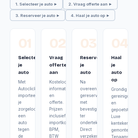
1. Selecteer je auto ►
2. Vraag offerte aan ►
3. Reserveer je auto ►
4. Haal je auto op ►
01
02
03
04
Selecteer
Vraag
Reserveer
Haal
je
offerte
je
je
auto
aan
auto
auto
op
Met
Kosteloos
Na
Autoclick
informatie
overeenstemming
Grondig
importeer
en
gereserveerd
gereinigd
je
offerte.
met
en
zorgeloos
Prijzen
bevestiging
gepoetst.
een
inclusief
ter
Luxe
auto
importkosten,
ondertekening.
kentekenplat
tegen
BPM,
Direct
gemonteerd.
de
BTW
verzekerd
Tenaamstelli