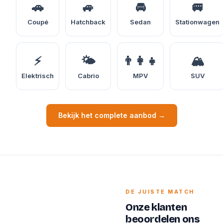
🚗
🚙
🚘
🚐
Coupé
Hatchback
Sedan
Stationwagen
⚡
🌤️
👨‍👩‍👧
🏔️
Elektrisch
Cabrio
MPV
SUV
Bekijk het complete aanbod →
DE JUISTE MATCH
Onze klanten
beoordelen ons