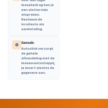
Voor een lager
leasebedrag kan je
een slottermijn
afspreken.
Restwaarde
inruilauto als
aanbetaling.
Gemak:
⚙️
Autoclick verzorgt
de gehele
afhandeling met de
leasemaatschappij,
je levert slechts de
gegevens aan.