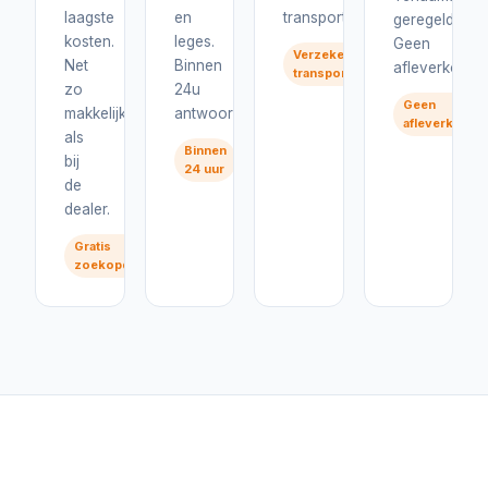
laagste
en
transport.
geregeld.
kosten.
leges.
Geen
Verzekerd
Net
Binnen
afleverkosten
transport
zo
24u
Geen
makkelijk
antwoord.
afleverkoste
als
Binnen
bij
24 uur
de
dealer.
Gratis
zoekopdracht