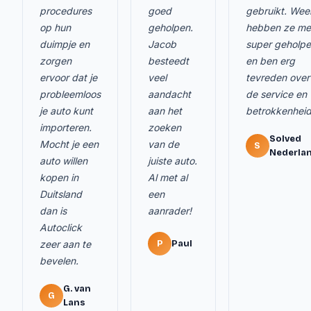
procedures
goed
gebruikt. Wee
op hun
geholpen.
hebben ze me
duimpje en
Jacob
super geholp
zorgen
besteedt
en ben erg
ervoor dat je
veel
tevreden over
probleemloos
aandacht
de service en
je auto kunt
aan het
betrokkenheid
importeren.
zoeken
Solved
Mocht je een
van de
S
Nederla
auto willen
juiste auto.
kopen in
Al met al
Duitsland
een
dan is
aanrader!
Autoclick
zeer aan te
P
Paul
bevelen.
G. van
G
Lans