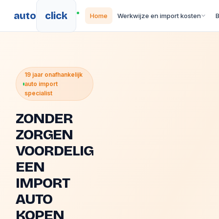
auto
click
Home
Werkwijze en import kosten
19 jaar onafhankelijk
auto import
specialist
ZONDER
ZORGEN
VOORDELIG
EEN
IMPORT
AUTO
KOPEN