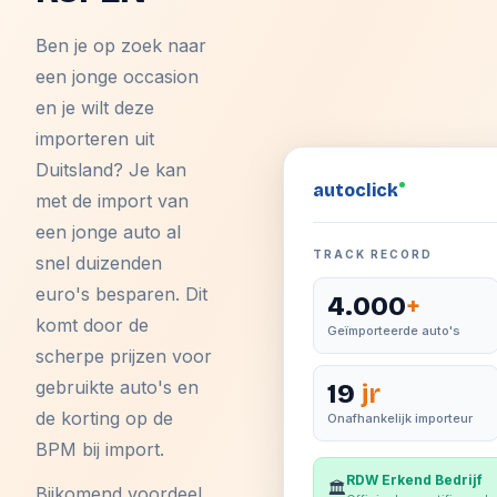
Ben je op zoek naar
een jonge occasion
en je wilt deze
importeren uit
Duitsland? Je kan
auto
click
met de import van
een jonge auto al
TRACK RECORD
snel duizenden
euro's besparen. Dit
4.000
+
komt door de
Geïmporteerde auto's
scherpe prijzen voor
gebruikte auto's en
19
jr
de korting op de
Onafhankelijk importeur
BPM bij import.
RDW Erkend Bedrijf
🏛️
Bijkomend voordeel