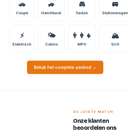
🚗
🚙
🚘
🚐
Coupé
Hatchback
Sedan
Stationwagen
⚡
🌤️
👨‍👩‍👧
🏔️
Elektrisch
Cabrio
MPV
SUV
Bekijk het complete aanbod →
DE JUISTE MATCH
Onze klanten
beoordelen ons