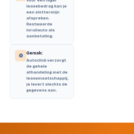
Voor een lager
leasebedrag kan je
een slottermijn
afspreken.
Restwaarde
inruilauto als
aanbetaling.
Gemak:
⚙️
Autoclick verzorgt
de gehele
afhandeling met de
leasemaatschappij,
je levert slechts de
gegevens aan.