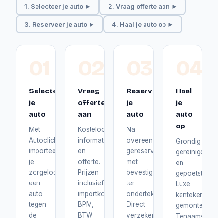
1. Selecteer je auto ►
2. Vraag offerte aan ►
3. Reserveer je auto ►
4. Haal je auto op ►
01
02
03
04
Selecteer
Vraag
Reserveer
Haal
je
offerte
je
je
auto
aan
auto
auto
op
Met
Kosteloos
Na
Autoclick
informatie
overeenstemming
Grondig
importeer
en
gereserveerd
gereinigd
je
offerte.
met
en
zorgeloos
Prijzen
bevestiging
gepoetst.
een
inclusief
ter
Luxe
auto
importkosten,
ondertekening.
kentekenplat
tegen
BPM,
Direct
gemonteerd.
de
BTW
verzekerd
Tenaamstelli