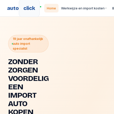
auto
click
Home
Werkwijze en import kosten
19 jaar onafhankelijk
auto import
specialist
ZONDER
ZORGEN
VOORDELIG
EEN
IMPORT
AUTO
KOPEN