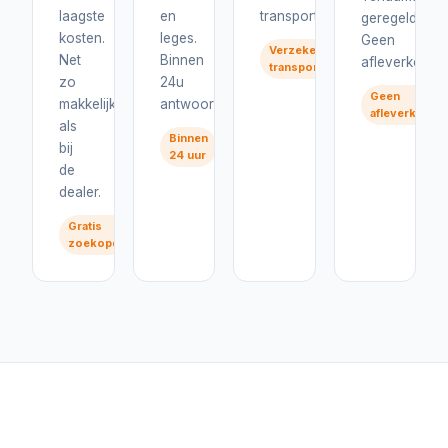
laagste
en
transport.
geregeld.
kosten.
leges.
Geen
Verzekerd
Net
Binnen
afleverkosten
transport
zo
24u
Geen
makkelijk
antwoord.
afleverkoste
als
Binnen
bij
24 uur
de
dealer.
Gratis
zoekopdracht