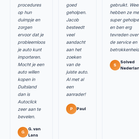
procedures
goed
gebruikt. Wee
op hun
geholpen.
hebben ze me
duimpje en
Jacob
super geholp
zorgen
besteedt
en ben erg
ervoor dat je
veel
tevreden over
probleemloos
aandacht
de service en
je auto kunt
aan het
betrokkenheid
importeren.
zoeken
Solved
Mocht je een
van de
S
Nederla
auto willen
juiste auto.
kopen in
Al met al
Duitsland
een
dan is
aanrader!
Autoclick
zeer aan te
P
Paul
bevelen.
G. van
G
Lans