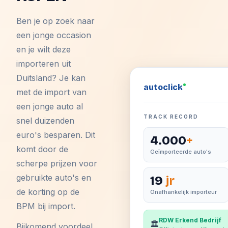
Ben je op zoek naar
een jonge occasion
en je wilt deze
importeren uit
Duitsland? Je kan
auto
click
met de import van
een jonge auto al
TRACK RECORD
snel duizenden
euro's besparen. Dit
4.000
+
komt door de
Geïmporteerde auto's
scherpe prijzen voor
gebruikte auto's en
19
jr
de korting op de
Onafhankelijk importeur
BPM bij import.
RDW Erkend Bedrijf
🏛️
Bijkomend voordeel