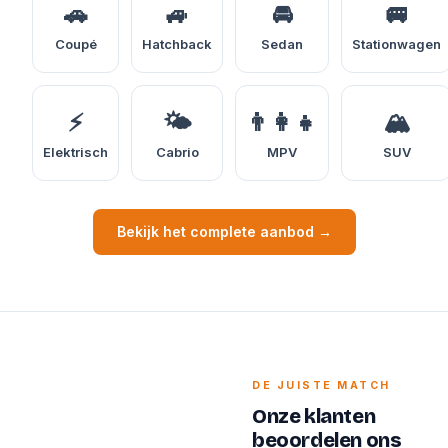
🚗
🚙
🚘
🚐
Coupé
Hatchback
Sedan
Stationwagen
⚡
🌤️
👨‍👩‍👧
🏔️
Elektrisch
Cabrio
MPV
SUV
Bekijk het complete aanbod →
DE JUISTE MATCH
Onze klanten
beoordelen ons