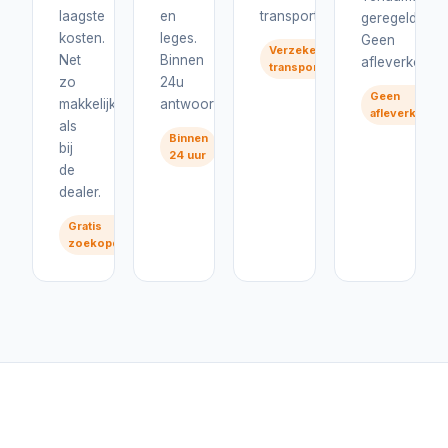
laagste
en
transport.
geregeld.
kosten.
leges.
Geen
Verzekerd
Net
Binnen
afleverkosten
transport
zo
24u
Geen
makkelijk
antwoord.
afleverkoste
als
Binnen
bij
24 uur
de
dealer.
Gratis
zoekopdracht