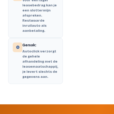
Voor een lager
leasebedrag kan je
een slottermijn
afspreken.
Restwaarde
inruilauto als
aanbetaling.
Gemak:
⚙️
Autoclick verzorgt
de gehele
afhandeling met de
leasemaatschappij,
je levert slechts de
gegevens aan.