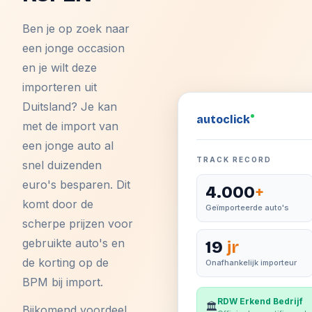
Ben je op zoek naar
een jonge occasion
en je wilt deze
importeren uit
Duitsland? Je kan
auto
click
met de import van
een jonge auto al
TRACK RECORD
snel duizenden
euro's besparen. Dit
4.000
+
komt door de
Geïmporteerde auto's
scherpe prijzen voor
gebruikte auto's en
19
jr
de korting op de
Onafhankelijk importeur
BPM bij import.
RDW Erkend Bedrijf
🏛️
Bijkomend voordeel