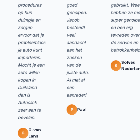
procedures
goed
gebruikt. Wee
op hun
geholpen.
hebben ze me
duimpje en
Jacob
super geholp
zorgen
besteedt
en ben erg
ervoor dat je
veel
tevreden over
probleemloos
aandacht
de service en
je auto kunt
aan het
betrokkenheid
importeren.
zoeken
Solved
Mocht je een
van de
S
Nederla
auto willen
juiste auto.
kopen in
Al met al
Duitsland
een
dan is
aanrader!
Autoclick
zeer aan te
P
Paul
bevelen.
G. van
G
Lans