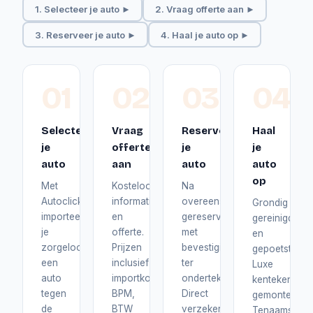
1. Selecteer je auto ►
2. Vraag offerte aan ►
3. Reserveer je auto ►
4. Haal je auto op ►
01
02
03
04
Selecteer
Vraag
Reserveer
Haal
je
offerte
je
je
auto
aan
auto
auto
op
Met
Kosteloos
Na
Autoclick
informatie
overeenstemming
Grondig
importeer
en
gereserveerd
gereinigd
je
offerte.
met
en
zorgeloos
Prijzen
bevestiging
gepoetst.
een
inclusief
ter
Luxe
auto
importkosten,
ondertekening.
kentekenplat
tegen
BPM,
Direct
gemonteerd.
de
BTW
verzekerd
Tenaamstelli