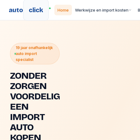
auto
click
Home
Werkwijze en import kosten
19 jaar onafhankelijk
auto import
specialist
ZONDER
ZORGEN
VOORDELIG
EEN
IMPORT
AUTO
KOPEN