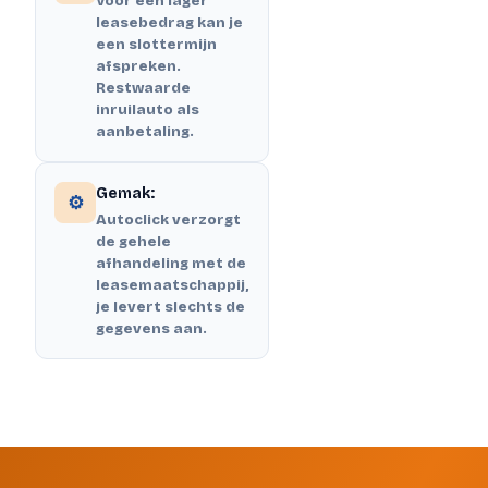
Voor een lager
leasebedrag kan je
een slottermijn
afspreken.
Restwaarde
inruilauto als
aanbetaling.
Gemak:
⚙️
Autoclick verzorgt
de gehele
afhandeling met de
leasemaatschappij,
je levert slechts de
gegevens aan.