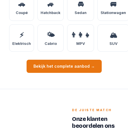
🚗
🚙
🚘
🚐
Coupé
Hatchback
Sedan
Stationwagen
⚡
🌤️
👨‍👩‍👧
🏔️
Elektrisch
Cabrio
MPV
SUV
Bekijk het complete aanbod →
DE JUISTE MATCH
Onze klanten
beoordelen ons