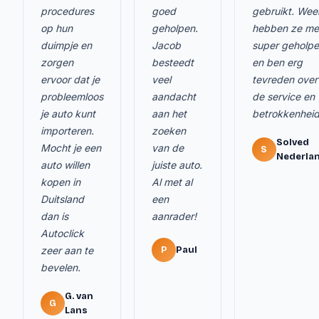
procedures
goed
gebruikt. Wee
op hun
geholpen.
hebben ze me
duimpje en
Jacob
super geholp
zorgen
besteedt
en ben erg
ervoor dat je
veel
tevreden over
probleemloos
aandacht
de service en
je auto kunt
aan het
betrokkenheid
importeren.
zoeken
Solved
Mocht je een
van de
S
Nederla
auto willen
juiste auto.
kopen in
Al met al
Duitsland
een
dan is
aanrader!
Autoclick
zeer aan te
P
Paul
bevelen.
G. van
G
Lans