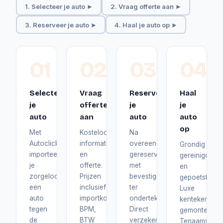
1. Selecteer je auto ►
2. Vraag offerte aan ►
3. Reserveer je auto ►
4. Haal je auto op ►
01
02
03
04
Selecteer
Vraag
Reserveer
Haal
je
offerte
je
je
auto
aan
auto
auto
op
Met
Kosteloos
Na
Autoclick
informatie
overeenstemming
Grondig
importeer
en
gereserveerd
gereinigd
je
offerte.
met
en
zorgeloos
Prijzen
bevestiging
gepoetst.
een
inclusief
ter
Luxe
auto
importkosten,
ondertekening.
kentekenplat
tegen
BPM,
Direct
gemonteerd.
de
BTW
verzekerd
Tenaamstelli