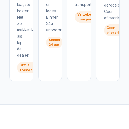
laagste
en
transport.
geregeld.
kosten.
leges.
Geen
Verzekerd
Net
Binnen
afleverkosten
transport
zo
24u
Geen
makkelijk
antwoord.
afleverkoste
als
Binnen
bij
24 uur
de
dealer.
Gratis
zoekopdracht