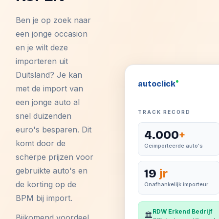
Ben je op zoek naar
een jonge occasion
en je wilt deze
importeren uit
Duitsland? Je kan
auto
click
met de import van
een jonge auto al
TRACK RECORD
snel duizenden
euro's besparen. Dit
4.000
+
komt door de
Geïmporteerde auto's
scherpe prijzen voor
gebruikte auto's en
19
jr
de korting op de
Onafhankelijk importeur
BPM bij import.
RDW Erkend Bedrijf
🏛️
Bijkomend voordeel