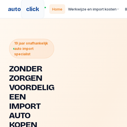
auto
click
Home
Werkwijze en import kosten
19 jaar onafhankelijk
auto import
specialist
ZONDER
ZORGEN
VOORDELIG
EEN
IMPORT
AUTO
KOPEN