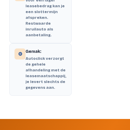
Voor een lager
leasebedrag kan je
een slottermijn
afspreken.
Restwaarde
inruilauto als
aanbetaling.
Gemak:
⚙️
Autoclick verzorgt
de gehele
afhandeling met de
leasemaatschappij,
je levert slechts de
gegevens aan.