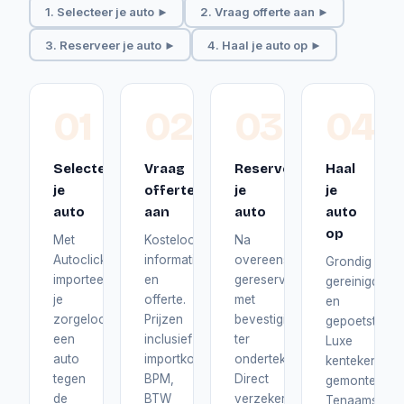
1. Selecteer je auto ►
2. Vraag offerte aan ►
3. Reserveer je auto ►
4. Haal je auto op ►
01
02
03
04
Selecteer
Vraag
Reserveer
Haal
je
offerte
je
je
auto
aan
auto
auto
op
Met
Kosteloos
Na
Autoclick
informatie
overeenstemming
Grondig
importeer
en
gereserveerd
gereinigd
je
offerte.
met
en
zorgeloos
Prijzen
bevestiging
gepoetst.
een
inclusief
ter
Luxe
auto
importkosten,
ondertekening.
kentekenplat
tegen
BPM,
Direct
gemonteerd.
de
BTW
verzekerd
Tenaamstelli