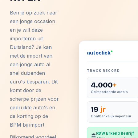
Ben je op zoek naar
een jonge occasion
en je wilt deze
importeren uit
Duitsland? Je kan
auto
click
met de import van
een jonge auto al
TRACK RECORD
snel duizenden
euro's besparen. Dit
4.000
+
komt door de
Geïmporteerde auto's
scherpe prijzen voor
gebruikte auto's en
19
jr
de korting op de
Onafhankelijk importeur
BPM bij import.
RDW Erkend Bedrijf
🏛️
Bijkomend voordeel