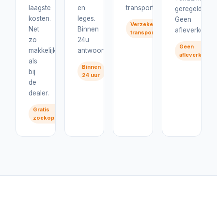
laagste
en
transport.
geregeld.
kosten.
leges.
Geen
Verzekerd
Net
Binnen
afleverkosten
transport
zo
24u
Geen
makkelijk
antwoord.
afleverkoste
als
Binnen
bij
24 uur
de
dealer.
Gratis
zoekopdracht