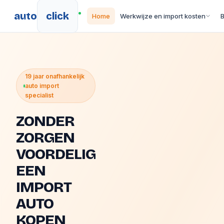
auto
click
Home
Werkwijze en import kosten
19 jaar onafhankelijk
auto import
specialist
ZONDER
ZORGEN
VOORDELIG
EEN
IMPORT
AUTO
KOPEN