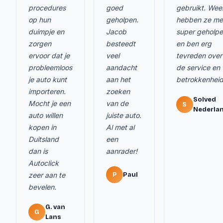
procedures
goed
gebruikt. Wee
op hun
geholpen.
hebben ze me
duimpje en
Jacob
super geholp
zorgen
besteedt
en ben erg
ervoor dat je
veel
tevreden over
probleemloos
aandacht
de service en
je auto kunt
aan het
betrokkenheid
importeren.
zoeken
Solved
Mocht je een
van de
S
Nederla
auto willen
juiste auto.
kopen in
Al met al
Duitsland
een
dan is
aanrader!
Autoclick
zeer aan te
P
Paul
bevelen.
G. van
G
Lans