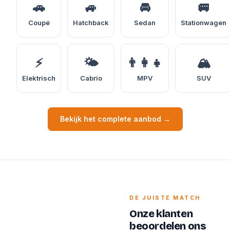
🚗
🚙
🚘
🚐
Coupé
Hatchback
Sedan
Stationwagen
⚡
🌤️
👨‍👩‍👧
🏔️
Elektrisch
Cabrio
MPV
SUV
Bekijk het complete aanbod →
DE JUISTE MATCH
Onze klanten
beoordelen ons