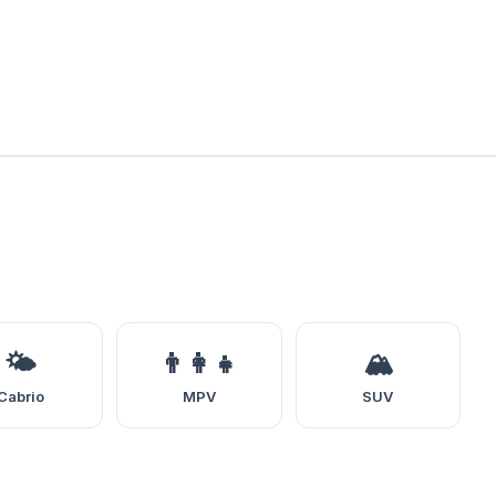
🌤️
👨‍👩‍👧
🏔️
Cabrio
MPV
SUV