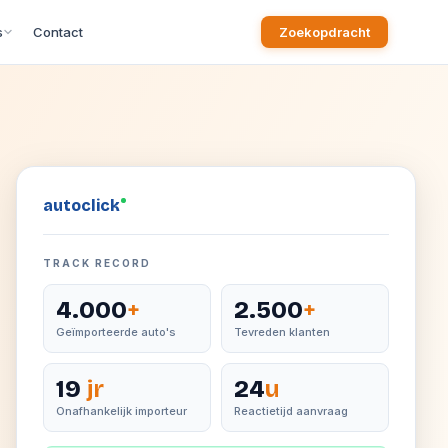
s
Contact
Zoekopdracht
auto
click
TRACK RECORD
4.000
+
2.500
+
Geïmporteerde auto's
Tevreden klanten
19
jr
24
u
Onafhankelijk importeur
Reactietijd aanvraag