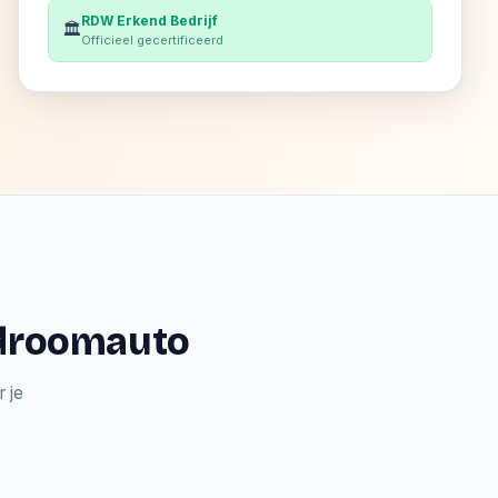
RDW Erkend Bedrijf
🏛️
Officieel gecertificeerd
e droomauto
 je