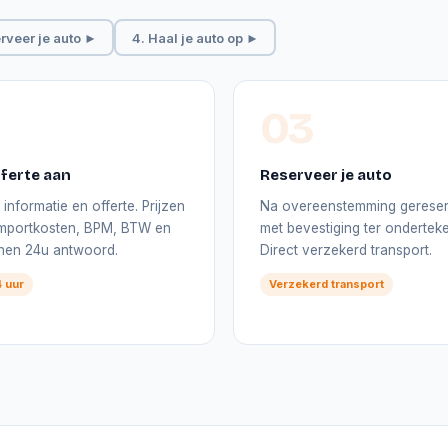
rveer je auto ►
4. Haal je auto op ►
03
ferte aan
Reserveer je auto
informatie en offerte. Prijzen
Na overeenstemming gerese
 importkosten, BPM, BTW en
met bevestiging ter onderteke
nnen 24u antwoord.
Direct verzekerd transport.
 uur
Verzekerd transport