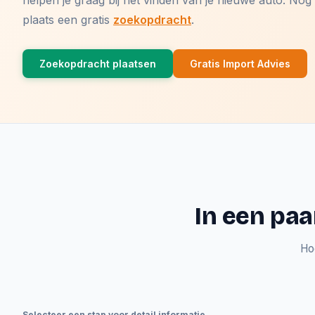
helpen je graag bij het vinden van je nieuwe auto. N
plaats een gratis
zoekopdracht
.
Zoekopdracht plaatsen
Gratis Import Advies
In een paa
Ho
Selecteer een stap voor detail informatie