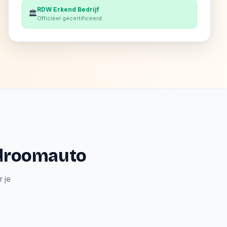
RDW Erkend Bedrijf
🏛️
Officieel gecertificeerd
e droomauto
 je