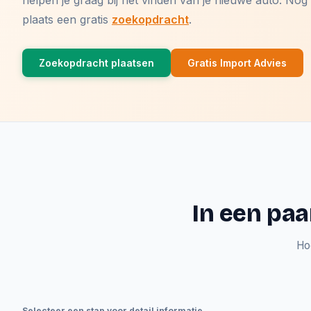
helpen je graag bij het vinden van je nieuwe auto. N
plaats een gratis
zoekopdracht
.
Zoekopdracht plaatsen
Gratis Import Advies
In een paa
Ho
Selecteer een stap voor detail informatie