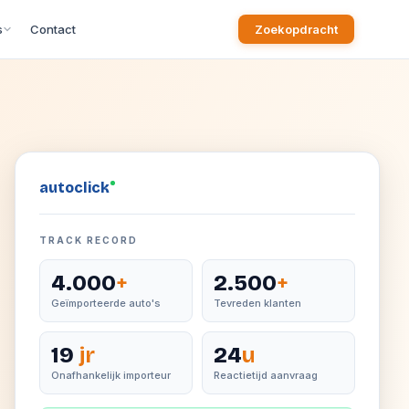
s
Contact
Zoekopdracht
auto
click
TRACK RECORD
4.000
+
2.500
+
Geïmporteerde auto's
Tevreden klanten
19
jr
24
u
Onafhankelijk importeur
Reactietijd aanvraag