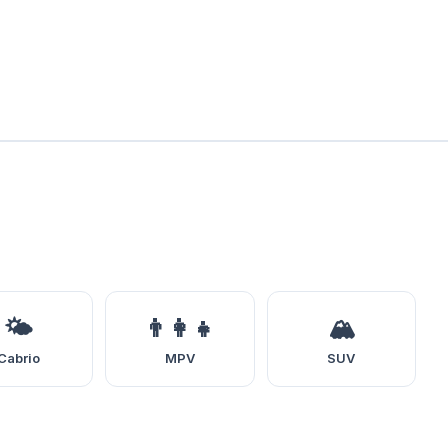
🌤️
👨‍👩‍👧
🏔️
Cabrio
MPV
SUV