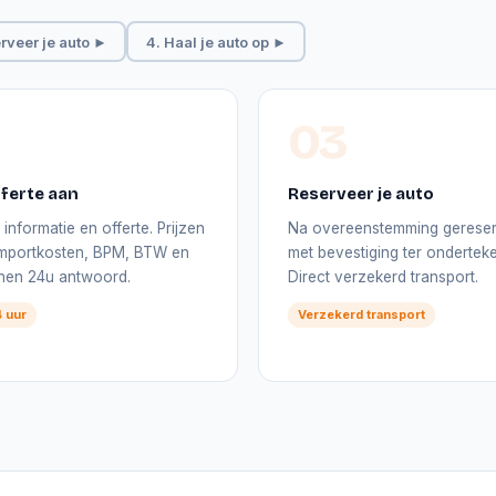
rveer je auto ►
4. Haal je auto op ►
03
ferte aan
Reserveer je auto
informatie en offerte. Prijzen
Na overeenstemming gerese
 importkosten, BPM, BTW en
met bevestiging ter onderteke
nnen 24u antwoord.
Direct verzekerd transport.
 uur
Verzekerd transport