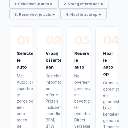
1. Selecteer je auto ►
2. Vraag offerte aan ►
3. Reserveer je auto ►
4. Haal je auto op ►
01
02
03
04
Selecteer
Vraag
Reserveer
Haal
je
offerte
je
je
auto
aan
auto
auto
op
Met
Kosteloos
Na
Autoclick
informatie
overeenstemming
Grondig
importeer
en
gereserveerd
gereinigd
je
offerte.
met
en
zorgeloos
Prijzen
bevestiging
gepoetst.
een
inclusief
ter
Luxe
auto
importkosten,
ondertekening.
kentekenplat
tegen
BPM,
Direct
gemonteerd.
de
BTW
verzekerd
Tenaamstelli