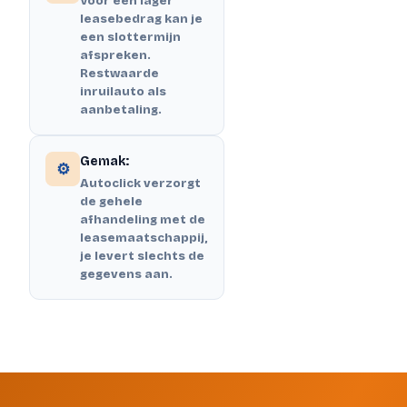
Voor een lager
leasebedrag kan je
een slottermijn
afspreken.
Restwaarde
inruilauto als
aanbetaling.
Gemak:
⚙️
Autoclick verzorgt
de gehele
afhandeling met de
leasemaatschappij,
je levert slechts de
gegevens aan.