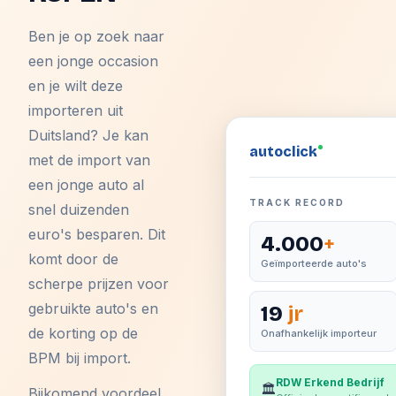
Ben je op zoek naar
een jonge occasion
en je wilt deze
importeren uit
Duitsland? Je kan
auto
click
met de import van
een jonge auto al
TRACK RECORD
snel duizenden
euro's besparen. Dit
4.000
+
komt door de
Geïmporteerde auto's
scherpe prijzen voor
gebruikte auto's en
19
jr
de korting op de
Onafhankelijk importeur
BPM bij import.
RDW Erkend Bedrijf
🏛️
Bijkomend voordeel