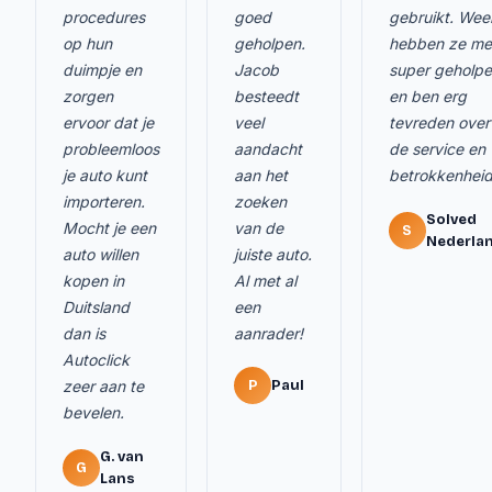
procedures
goed
gebruikt. Wee
op hun
geholpen.
hebben ze me
duimpje en
Jacob
super geholp
zorgen
besteedt
en ben erg
ervoor dat je
veel
tevreden over
probleemloos
aandacht
de service en
je auto kunt
aan het
betrokkenheid
importeren.
zoeken
Solved
Mocht je een
van de
S
Nederla
auto willen
juiste auto.
kopen in
Al met al
Duitsland
een
dan is
aanrader!
Autoclick
zeer aan te
P
Paul
bevelen.
G. van
G
Lans