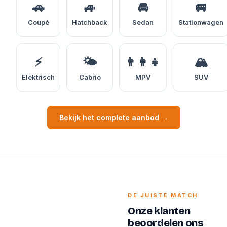
🚗
🚙
🚘
🚐
Coupé
Hatchback
Sedan
Stationwagen
⚡
🌤️
👨‍👩‍👧
🏔️
Elektrisch
Cabrio
MPV
SUV
Bekijk het complete aanbod →
DE JUISTE MATCH
Onze klanten
beoordelen ons