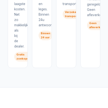
laagste
en
transport.
geregeld.
kosten.
leges.
Geen
Verzekerd
Net
Binnen
afleverkosten
transport
zo
24u
Geen
makkelijk
antwoord.
afleverkoste
als
Binnen
bij
24 uur
de
dealer.
Gratis
zoekopdracht