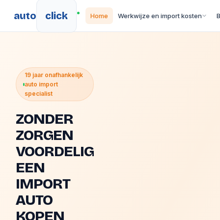
auto
click
Home
Werkwijze en import kosten
19 jaar onafhankelijk
auto import
specialist
ZONDER
ZORGEN
VOORDELIG
EEN
IMPORT
AUTO
KOPEN