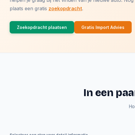
helpen je graag bij het vinden van je nieuwe auto. N
plaats een gratis
zoekopdracht
.
Zoekopdracht plaatsen
Gratis Import Advies
In een paa
Ho
Selecteer een stap voor detail informatie