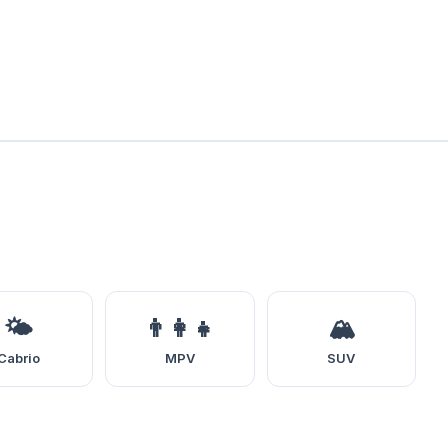
🌤️
👨‍👩‍👧
🏔️
Cabrio
MPV
SUV