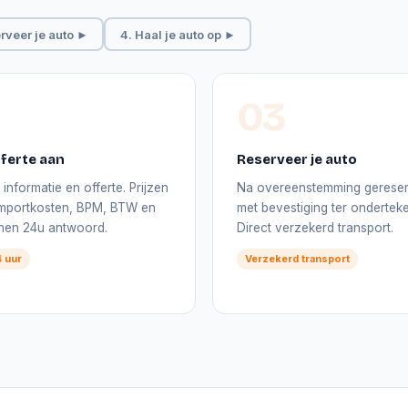
rveer je auto ►
4. Haal je auto op ►
03
ferte aan
Reserveer je auto
informatie en offerte. Prijzen
Na overeenstemming gerese
 importkosten, BPM, BTW en
met bevestiging ter onderteke
nnen 24u antwoord.
Direct verzekerd transport.
 uur
Verzekerd transport