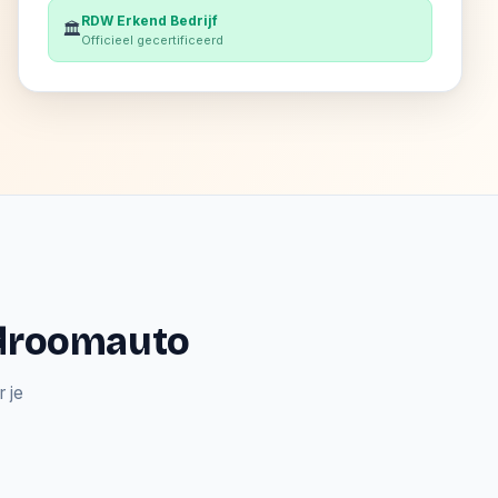
RDW Erkend Bedrijf
🏛️
Officieel gecertificeerd
e droomauto
 je