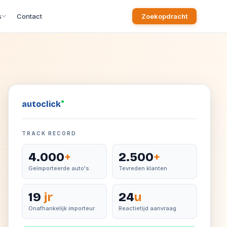
s
Contact
Zoekopdracht
auto
click
TRACK RECORD
4.000
+
2.500
+
Geïmporteerde auto's
Tevreden klanten
19
jr
24
u
Onafhankelijk importeur
Reactietijd aanvraag