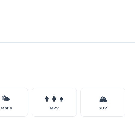
🌤️
👨‍👩‍👧
🏔️
Cabrio
MPV
SUV