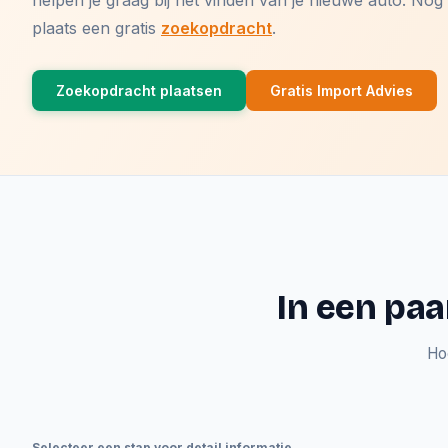
helpen je graag bij het vinden van je nieuwe auto. N
plaats een gratis
zoekopdracht
.
Zoekopdracht plaatsen
Gratis Import Advies
In een paa
Ho
Selecteer een stap voor detail informatie