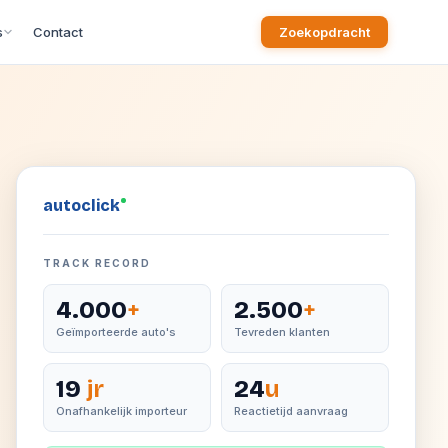
s
Contact
Zoekopdracht
auto
click
TRACK RECORD
4.000
+
2.500
+
Geïmporteerde auto's
Tevreden klanten
19
jr
24
u
Onafhankelijk importeur
Reactietijd aanvraag