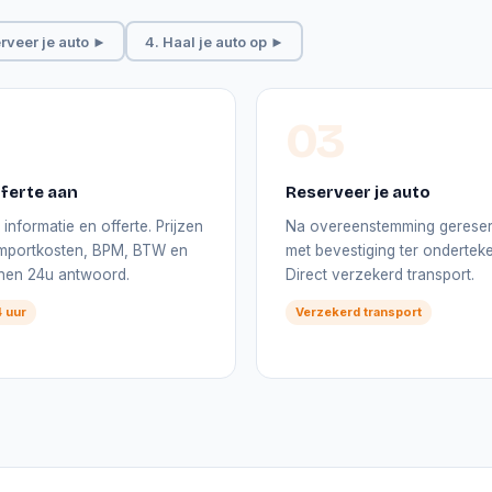
rveer je auto ►
4. Haal je auto op ►
03
ferte aan
Reserveer je auto
informatie en offerte. Prijzen
Na overeenstemming gerese
 importkosten, BPM, BTW en
met bevestiging ter onderteke
nnen 24u antwoord.
Direct verzekerd transport.
 uur
Verzekerd transport