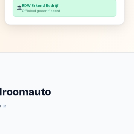
RDW Erkend Bedrijf
🏛️
Officieel gecertificeerd
e droomauto
 je