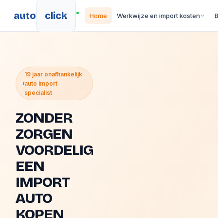
auto
click
Home
Werkwijze en import kosten
19 jaar onafhankelijk
auto import
specialist
ZONDER
ZORGEN
VOORDELIG
EEN
IMPORT
AUTO
KOPEN