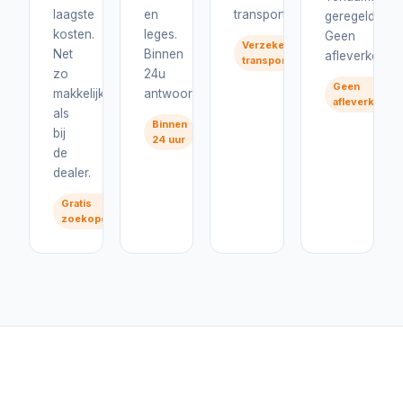
laagste
en
transport.
geregeld.
kosten.
leges.
Geen
Verzekerd
Net
Binnen
afleverkosten
transport
zo
24u
Geen
makkelijk
antwoord.
afleverkoste
als
Binnen
bij
24 uur
de
dealer.
Gratis
zoekopdracht