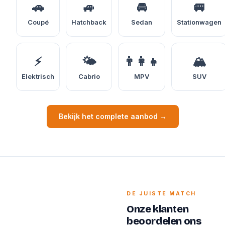
🚗
🚙
🚘
🚐
Coupé
Hatchback
Sedan
Stationwagen
⚡
🌤️
👨‍👩‍👧
🏔️
Elektrisch
Cabrio
MPV
SUV
Bekijk het complete aanbod →
DE JUISTE MATCH
Onze klanten
beoordelen ons