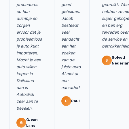
procedures
goed
gebruikt. Wee
op hun
geholpen.
hebben ze me
duimpje en
Jacob
super geholp
zorgen
besteedt
en ben erg
ervoor dat je
veel
tevreden over
probleemloos
aandacht
de service en
je auto kunt
aan het
betrokkenheid
importeren.
zoeken
Solved
Mocht je een
van de
S
Nederla
auto willen
juiste auto.
kopen in
Al met al
Duitsland
een
dan is
aanrader!
Autoclick
zeer aan te
P
Paul
bevelen.
G. van
G
Lans