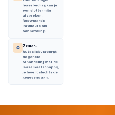
Voor een lager
leasebedrag kan je
een slottermijn
afspreken.
Restwaarde
inruilauto als
aanbetaling.
Gemak:
⚙️
Autoclick verzorgt
de gehele
afhandeling met de
leasemaatschappij,
je levert slechts de
gegevens aan.