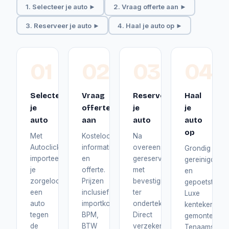
1. Selecteer je auto ►
2. Vraag offerte aan ►
3. Reserveer je auto ►
4. Haal je auto op ►
01
02
03
04
Selecteer
Vraag
Reserveer
Haal
je
offerte
je
je
auto
aan
auto
auto
op
Met
Kosteloos
Na
Autoclick
informatie
overeenstemming
Grondig
importeer
en
gereserveerd
gereinigd
je
offerte.
met
en
zorgeloos
Prijzen
bevestiging
gepoetst.
een
inclusief
ter
Luxe
auto
importkosten,
ondertekening.
kentekenplat
tegen
BPM,
Direct
gemonteerd.
de
BTW
verzekerd
Tenaamstelli