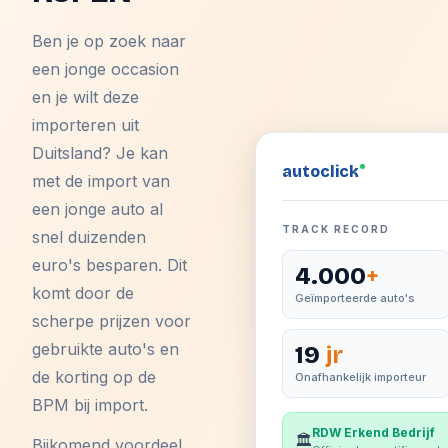
Ben je op zoek naar
een jonge occasion
en je wilt deze
importeren uit
Duitsland? Je kan
auto
click
met de import van
een jonge auto al
TRACK RECORD
snel duizenden
euro's besparen. Dit
4.000
+
komt door de
Geïmporteerde auto's
scherpe prijzen voor
gebruikte auto's en
19
jr
de korting op de
Onafhankelijk importeur
BPM bij import.
RDW Erkend Bedrijf
🏛️
Bijkomend voordeel