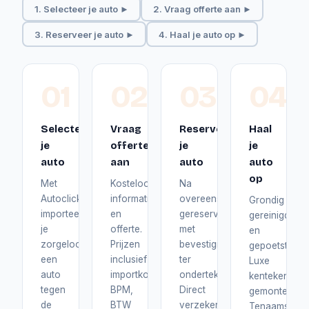
1. Selecteer je auto ►
2. Vraag offerte aan ►
3. Reserveer je auto ►
4. Haal je auto op ►
01
02
03
04
Selecteer
Vraag
Reserveer
Haal
je
offerte
je
je
auto
aan
auto
auto
op
Met
Kosteloos
Na
Autoclick
informatie
overeenstemming
Grondig
importeer
en
gereserveerd
gereinigd
je
offerte.
met
en
zorgeloos
Prijzen
bevestiging
gepoetst.
een
inclusief
ter
Luxe
auto
importkosten,
ondertekening.
kentekenplat
tegen
BPM,
Direct
gemonteerd.
de
BTW
verzekerd
Tenaamstelli