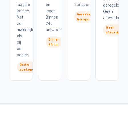
laagste
en
transport.
geregeld.
kosten.
leges.
Geen
Verzekerd
Net
Binnen
afleverkosten
transport
zo
24u
Geen
makkelijk
antwoord.
afleverkoste
als
Binnen
bij
24 uur
de
dealer.
Gratis
zoekopdracht