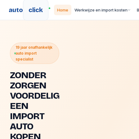
auto
click
Home
Werkwijze en import kosten
19 jaar onafhankelijk
auto import
specialist
ZONDER
ZORGEN
VOORDELIG
EEN
IMPORT
AUTO
KOPEN