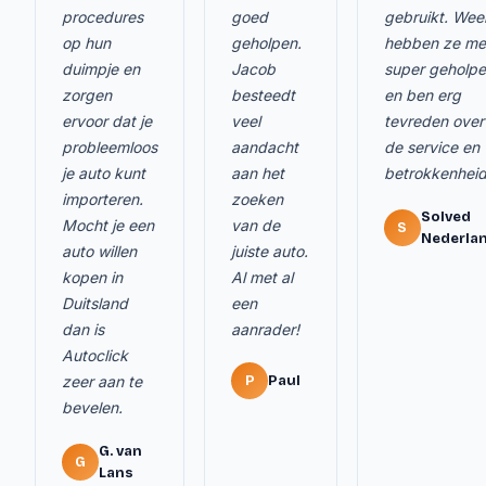
procedures
goed
gebruikt. Wee
op hun
geholpen.
hebben ze me
duimpje en
Jacob
super geholp
zorgen
besteedt
en ben erg
ervoor dat je
veel
tevreden over
probleemloos
aandacht
de service en
je auto kunt
aan het
betrokkenheid
importeren.
zoeken
Solved
Mocht je een
van de
S
Nederla
auto willen
juiste auto.
kopen in
Al met al
Duitsland
een
dan is
aanrader!
Autoclick
zeer aan te
P
Paul
bevelen.
G. van
G
Lans