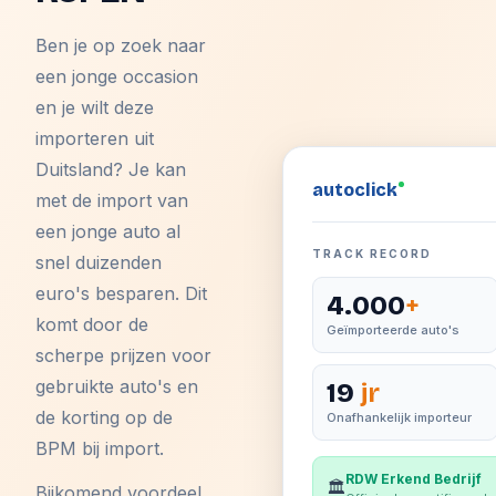
Ben je op zoek naar
een jonge occasion
en je wilt deze
importeren uit
Duitsland? Je kan
auto
click
met de import van
een jonge auto al
TRACK RECORD
snel duizenden
euro's besparen. Dit
4.000
+
komt door de
Geïmporteerde auto's
scherpe prijzen voor
gebruikte auto's en
19
jr
de korting op de
Onafhankelijk importeur
BPM bij import.
RDW Erkend Bedrijf
🏛️
Bijkomend voordeel