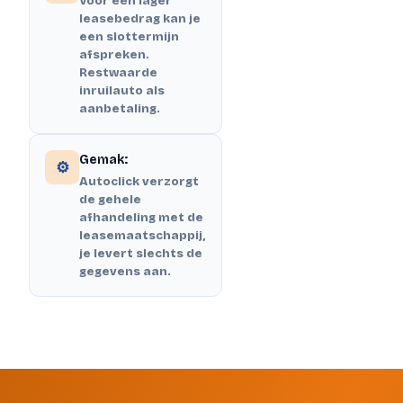
Voor een lager
leasebedrag kan je
een slottermijn
afspreken.
Restwaarde
inruilauto als
aanbetaling.
Gemak:
⚙️
Autoclick verzorgt
de gehele
afhandeling met de
leasemaatschappij,
je levert slechts de
gegevens aan.