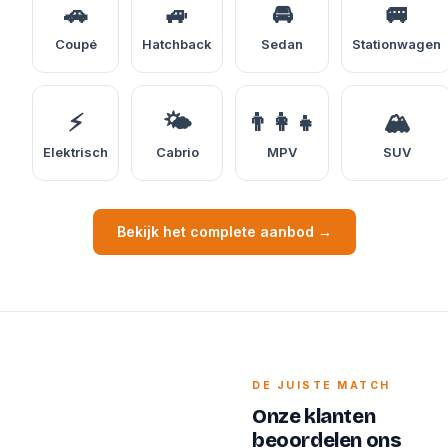
🚗
🚙
🚘
🚐
Coupé
Hatchback
Sedan
Stationwagen
⚡
🌤️
👨‍👩‍👧
🏔️
Elektrisch
Cabrio
MPV
SUV
Bekijk het complete aanbod →
DE JUISTE MATCH
Onze klanten
beoordelen ons