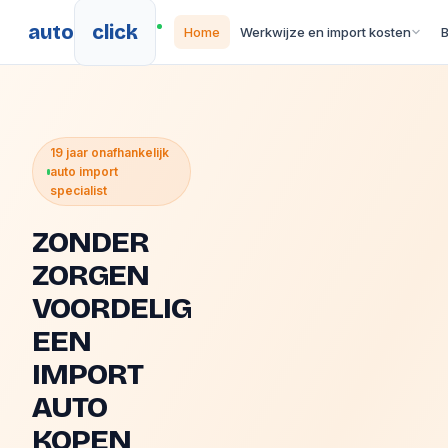
auto
click
Home
Werkwijze en import kosten
19 jaar onafhankelijk
auto import
specialist
ZONDER
ZORGEN
VOORDELIG
EEN
IMPORT
AUTO
KOPEN