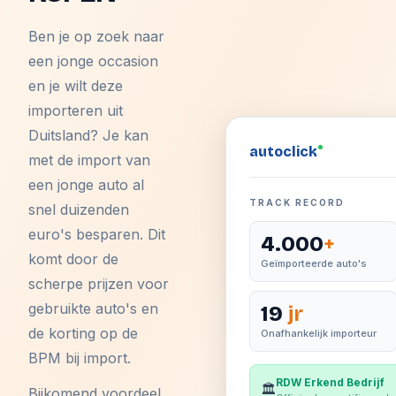
Ben je op zoek naar
een jonge occasion
en je wilt deze
importeren uit
Duitsland? Je kan
auto
click
met de import van
een jonge auto al
TRACK RECORD
snel duizenden
euro's besparen. Dit
4.000
+
komt door de
Geïmporteerde auto's
scherpe prijzen voor
gebruikte auto's en
19
jr
de korting op de
Onafhankelijk importeur
BPM bij import.
RDW Erkend Bedrijf
🏛️
Bijkomend voordeel