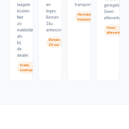
laagste
en
transport.
geregeld.
kosten.
leges.
Geen
Verzekerd
Net
Binnen
afleverkosten
transport
zo
24u
Geen
makkelijk
antwoord.
afleverkoste
als
Binnen
bij
24 uur
de
dealer.
Gratis
zoekopdracht