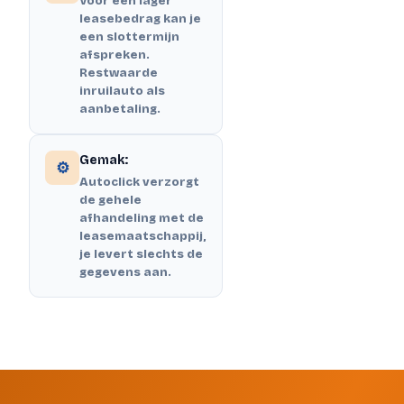
Voor een lager
leasebedrag kan je
een slottermijn
afspreken.
Restwaarde
inruilauto als
aanbetaling.
Gemak:
⚙️
Autoclick verzorgt
de gehele
afhandeling met de
leasemaatschappij,
je levert slechts de
gegevens aan.