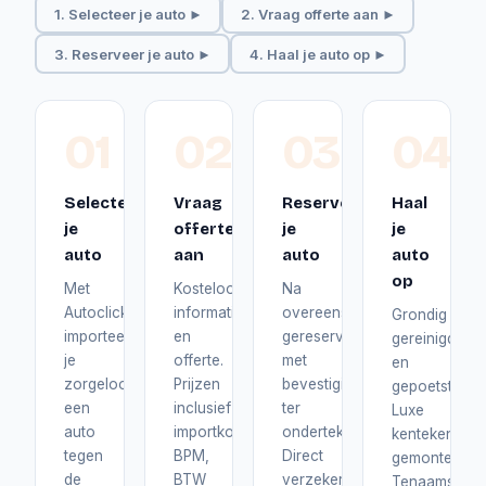
1. Selecteer je auto ►
2. Vraag offerte aan ►
3. Reserveer je auto ►
4. Haal je auto op ►
01
02
03
04
Selecteer
Vraag
Reserveer
Haal
je
offerte
je
je
auto
aan
auto
auto
op
Met
Kosteloos
Na
Autoclick
informatie
overeenstemming
Grondig
importeer
en
gereserveerd
gereinigd
je
offerte.
met
en
zorgeloos
Prijzen
bevestiging
gepoetst.
een
inclusief
ter
Luxe
auto
importkosten,
ondertekening.
kentekenplat
tegen
BPM,
Direct
gemonteerd.
de
BTW
verzekerd
Tenaamstelli