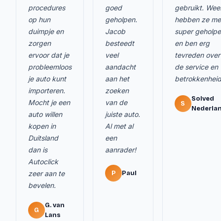
procedures
goed
gebruikt. Wee
op hun
geholpen.
hebben ze me
duimpje en
Jacob
super geholp
zorgen
besteedt
en ben erg
ervoor dat je
veel
tevreden over
probleemloos
aandacht
de service en
je auto kunt
aan het
betrokkenheid
importeren.
zoeken
Solved
Mocht je een
van de
S
Nederla
auto willen
juiste auto.
kopen in
Al met al
Duitsland
een
dan is
aanrader!
Autoclick
zeer aan te
P
Paul
bevelen.
G. van
G
Lans