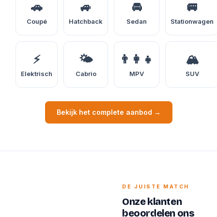
🚗
🚙
🚘
🚐
Coupé
Hatchback
Sedan
Stationwagen
⚡
🌤️
👨‍👩‍👧
🏔️
Elektrisch
Cabrio
MPV
SUV
Bekijk het complete aanbod →
DE JUISTE MATCH
Onze klanten
beoordelen ons