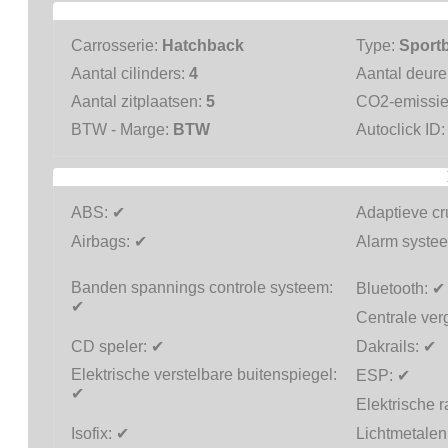
Carrosserie:
Hatchback
Type:
Sportb
Aantal cilinders:
4
Aantal deur
Aantal zitplaatsen:
5
CO2-emissi
BTW - Marge:
BTW
Autoclick ID
ABS:
✔
Adaptieve cr
Airbags:
✔
Alarm systee
Banden spannings controle systeem:
Bluetooth:
✔
✔
Centrale ver
CD speler:
✔
Dakrails:
✔
Elektrische verstelbare buitenspiegel:
ESP:
✔
✔
Elektrische 
Isofix:
✔
Lichtmetalen