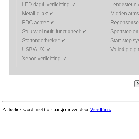
LED dagrij verlichting:
✔
Lendesteun v
Metallic lak:
✔
Midden arms
PDC achter:
✔
Regensenso
Stuurwiel multi functioneel:
✔
Sportstoelen
Startonderbreker:
✔
Start-stop s
USB/AUX:
✔
Volledig digi
Xenon verlichting:
✔
N
Autoclick wordt met trots aangedreven door
WordPress