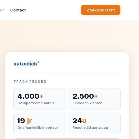
s
Contact
Zoekopdracht
auto
click
TRACK RECORD
4.000
+
2.500
+
Geïmporteerde auto's
Tevreden klanten
19
jr
24
u
Onafhankelijk importeur
Reactietijd aanvraag