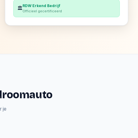
RDW Erkend Bedrijf
🏛️
Officieel gecertificeerd
e droomauto
 je