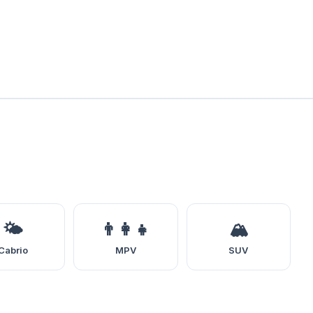
🌤️
👨‍👩‍👧
🏔️
Cabrio
MPV
SUV