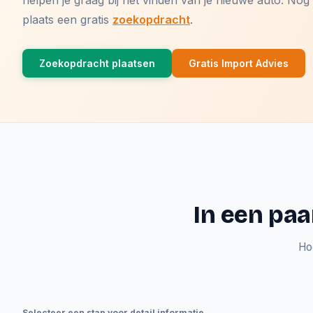
helpen je graag bij het vinden van je nieuwe auto. N
plaats een gratis
zoekopdracht
.
Zoekopdracht plaatsen
Gratis Import Advies
In een paa
Ho
Selecteer een stap voor detail informatie