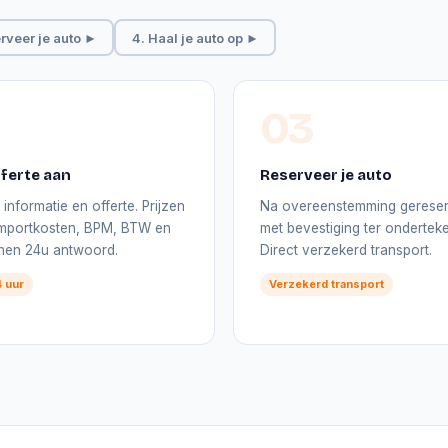
rveer je auto ►
4. Haal je auto op ►
03
ferte aan
Reserveer je auto
informatie en offerte. Prijzen
Na overeenstemming gerese
 importkosten, BPM, BTW en
met bevestiging ter onderteke
nnen 24u antwoord.
Direct verzekerd transport.
 uur
Verzekerd transport