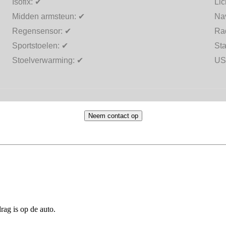
Isofix:
✔
Lic
Midden armsteun:
✔
Na
Regensensor:
✔
Ra
Sportstoelen:
✔
Sta
Stoelverwarming:
✔
US
Neem contact op
rag is op de auto.