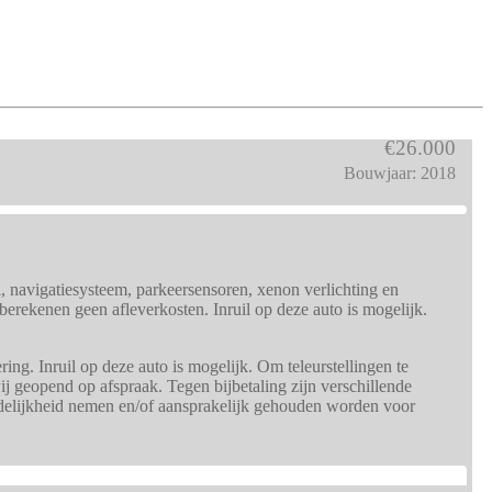
€26.000
Bouwjaar: 2018
, navigatiesysteem, parkeersensoren, xenon verlichting en
berekenen geen afleverkosten. Inruil op deze auto is mogelijk.
ng. Inruil op deze auto is mogelijk. Om teleurstellingen te
j geopend op afspraak. Tegen bijbetaling zijn verschillende
rdelijkheid nemen en/of aansprakelijk gehouden worden voor