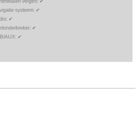
htmetalen velgen:
✔
vigatie systeem:
✔
dio:
✔
rtonderbreker:
✔
B/AUX:
✔