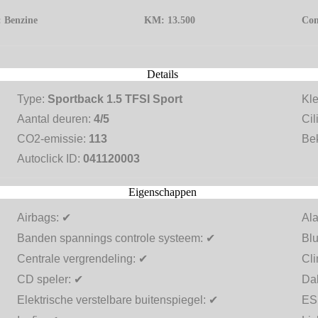
:
Benzine
KM:
13.500
Con
Details
Type:
Sportback 1.5 TFSI Sport
Kl
Aantal deuren:
4/5
Cil
CO2-emissie:
113
Be
Autoclick ID:
041120003
Eigenschappen
Airbags:
✔
Al
Banden spannings controle systeem:
✔
Blu
Centrale vergrendeling:
✔
Cli
CD speler:
✔
Dak
Elektrische verstelbare buitenspiegel:
✔
ES