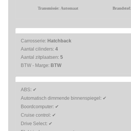
Transmissie:
Automaat
Brandstof
Carrosserie:
Hatchback
Aantal cilinders:
4
Aantal zitplaatsen:
5
BTW - Marge:
BTW
ABS:
✔
Automatisch dimmende binnenspiegel:
✔
Boordcomputer:
✔
Cruise control:
✔
Drive Select:
✔