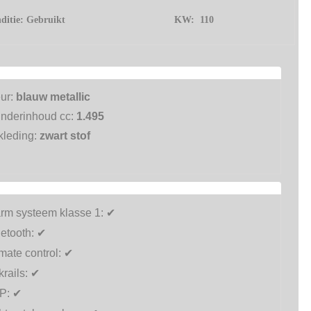
ditie:
Gebruikt
KW:
110
eur:
blauw metallic
inderinhoud cc:
1.495
kleding:
zwart stof
arm systeem klasse 1:
✔
etooth:
✔
mate control:
✔
rails:
✔
P:
✔