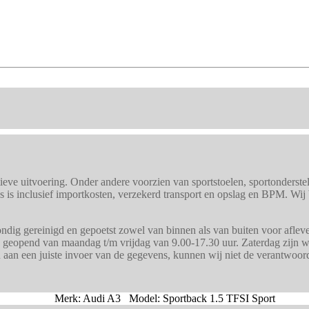
eve uitvoering. Onder andere voorzien van sportstoelen, sportonderstel
s is inclusief importkosten, verzekerd transport en opslag en BPM. Wij 
ig gereinigd en gepoetst zowel van binnen als van buiten voor afleveri
j geopend van maandag t/m vrijdag van 9.00-17.30 uur. Zaterdag zijn wi
n aan een juiste invoer van de gegevens, kunnen wij niet de verantwoo
Merk: Audi A3 Model: Sportback 1.5 TFSI Sport