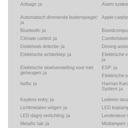
Airbags:
ja
Alarm systee
Automatisch dimmende buitenspiegel:
Apple carpla
ja
Bluetooth:
ja
Boordcomput
Climate control:
ja
Comfortstoel
Dodehoek detectie:
ja
Driving assis
Elektrische achterklep:
ja
Elektrische v
ja
Elektrische stoelverstelling voor met
ESP:
ja
geheugen:
ja
Elektrische 
Isofix:
ja
Harman Kard
System:
ja
Keyless entry:
ja
Lederen stuu
Lichtmetalen velgen:
ja
LED koplam
LED dagrij verlichting:
ja
Lendesteun v
Metallic lak:
ja
Mistlampen: