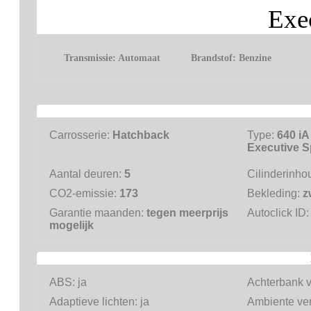
Exe
Transmissie:
Automaat
Brandstof:
Benzine
Carrosserie:
Hatchback
Type:
640 iA
Executive S
Aantal deuren:
5
Cilinderinho
CO2-emissie:
173
Bekleding:
z
Garantie maanden:
tegen meerprijs
Autoclick ID
mogelijk
ABS:
ja
Achterbank 
Adaptieve lichten:
ja
Ambiente ver