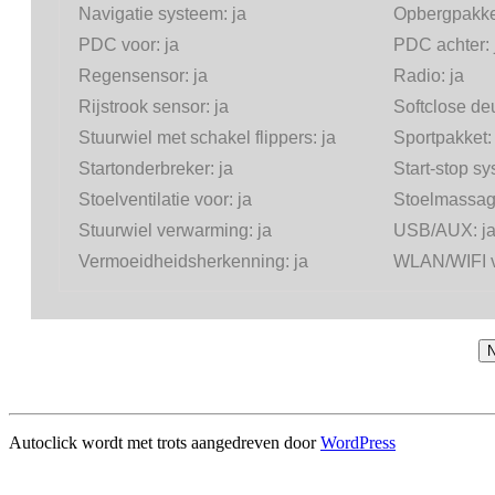
Navigatie systeem:
ja
Opbergpakke
PDC voor:
ja
PDC achter:
Regensensor:
ja
Radio:
ja
Rijstrook sensor:
ja
Softclose de
Stuurwiel met schakel flippers:
ja
Sportpakket
Startonderbreker:
ja
Start-stop s
Stoelventilatie voor:
ja
Stoelmassag
Stuurwiel verwarming:
ja
USB/AUX:
j
Vermoeidheidsherkenning:
ja
WLAN/WIFI v
N
Autoclick wordt met trots aangedreven door
WordPress