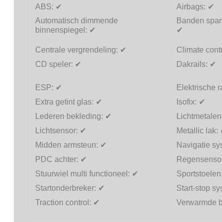
ABS:
✔
Airbags:
✔
Automatisch dimmende
Banden span
binnenspiegel:
✔
✔
Centrale vergrendeling:
✔
Climate cont
CD speler:
✔
Dakrails:
✔
ESP:
✔
Elektrische 
Extra getint glas:
✔
Isofix:
✔
Lederen bekleding:
✔
Lichtmetalen
Lichtsensor:
✔
Metallic lak:
Midden armsteun:
✔
Navigatie s
PDC achter:
✔
Regensenso
Stuurwiel multi functioneel:
✔
Sportstoelen
Startonderbreker:
✔
Start-stop s
Traction control:
✔
Verwarmde b