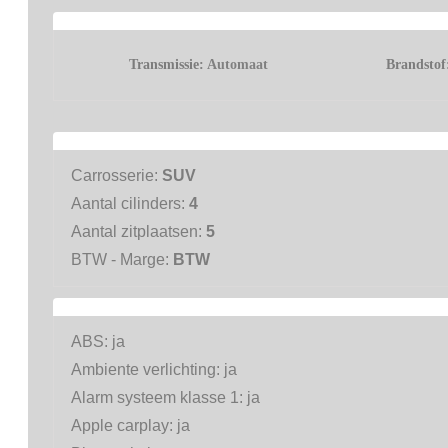
Transmissie:
Automaat
Brandsto
Carrosserie:
SUV
Aantal cilinders:
4
Aantal zitplaatsen:
5
BTW - Marge:
BTW
ABS:
ja
Ambiente verlichting:
ja
Alarm systeem klasse 1:
ja
Apple carplay:
ja