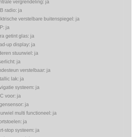
trale vergrendeling:
ja
B radio:
ja
ktrische verstelbare buitenspiegel:
ja
P:
ja
ra getint glas:
ja
ad-up display:
ja
eren stuurwiel:
ja
erlicht:
ja
desteun verstelbaar:
ja
allic lak:
ja
vigatie systeem:
ja
C voor:
ja
gensensor:
ja
urwiel multi functioneel:
ja
rtstoelen:
ja
rt-stop systeem:
ja