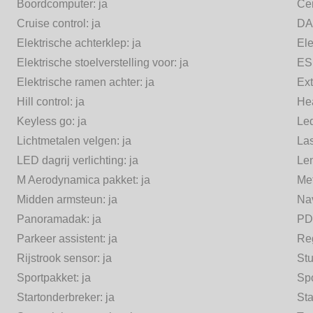
Boordcomputer:
ja
Cen
Cruise control:
ja
DA
Elektrische achterklep:
ja
Ele
Elektrische stoelverstelling voor:
ja
ES
Elektrische ramen achter:
ja
Ext
Hill control:
ja
He
Keyless go:
ja
Led
Lichtmetalen velgen:
ja
Las
LED dagrij verlichting:
ja
Len
M Aerodynamica pakket:
ja
Met
Midden armsteun:
ja
Na
Panoramadak:
ja
PD
Parkeer assistent:
ja
Re
Rijstrook sensor:
ja
Stu
Sportpakket:
ja
Spo
Startonderbreker:
ja
Sta