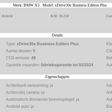
Merk: BMW X3 Model: xDrive30e Business Edition Plus
f:
Hybrid
KM:
10.250
Con
Details
Type:
xDrive30e Business Edition Plus
Kl
Aantal deuren:
5
Cil
CO2-emissie:
49
Be
Garantie maanden:
fabrieksgarantie tot 02/2024
Aut
Eigenschappen
Achterbank verwarming:
ja
Ada
Achteruitrij camera:
ja
Ai
Automatisch dimmende binnenspiegel:
ja
Au
Android auto:
ja
Ba