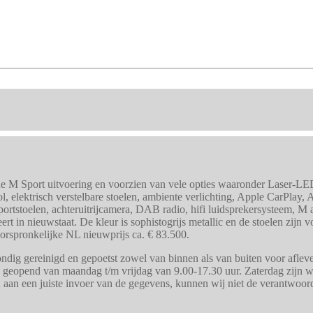
 Sport uitvoering en voorzien van vele opties waaronder Laser-LED ve
ol, elektrisch verstelbare stoelen, ambiente verlichting, Apple CarPlay,
sportstoelen, achteruitrijcamera, DAB radio, hifi luidsprekersysteem, 
t in nieuwstaat. De kleur is sophistogrijs metallic en de stoelen zijn v
rspronkelijke NL nieuwprijs ca. € 83.500.
ig gereinigd en gepoetst zowel van binnen als van buiten voor afleveri
j geopend van maandag t/m vrijdag van 9.00-17.30 uur. Zaterdag zijn wi
n aan een juiste invoer van de gegevens, kunnen wij niet de verantwoo