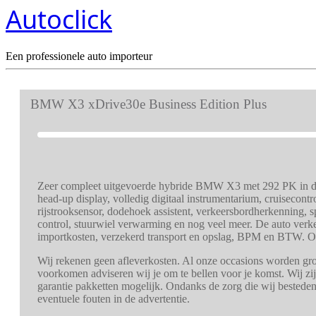
Autoclick
Een professionele auto importeur
BMW X3 xDrive30e Business Edition Plus
Zeer compleet uitgevoerde hybride BMW X3 met 292 PK in de M
head-up display, volledig digitaal instrumentarium, cruisecontr
rijstrooksensor, dodehoek assistent, verkeersbordherkenning, 
control, stuurwiel verwarming en nog veel meer. De auto verkeer
importkosten, verzekerd transport en opslag, BPM en BTW. Oo
Wij rekenen geen afleverkosten. Al onze occasions worden grond
voorkomen adviseren wij je om te bellen voor je komst. Wij zi
garantie pakketten mogelijk. Ondanks de zorg die wij bestede
eventuele fouten in de advertentie.