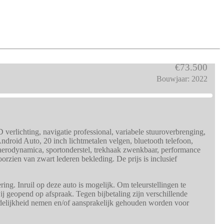
€73.500
Bouwjaar: 2022
rlichting, navigatie professional, variabele stuuroverbrenging,
 Android Auto, 20 inch lichtmetalen velgen, bluetooth telefoon,
M aerodynamica, sportonderstel, trekhaak zwenkbaar, performance
oorzien van zwart lederen bekleding. De prijs is inclusief
ng. Inruil op deze auto is mogelijk. Om teleurstellingen te
j geopend op afspraak. Tegen bijbetaling zijn verschillende
rdelijkheid nemen en/of aansprakelijk gehouden worden voor