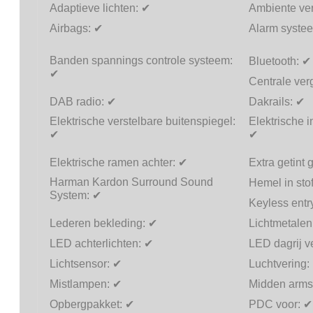
Adaptieve lichten:
✔
Ambiente ver
Airbags:
✔
Alarm systee
Banden spannings controle systeem:
Bluetooth:
✔
✔
Centrale ver
DAB radio:
✔
Dakrails:
✔
Elektrische verstelbare buitenspiegel:
Elektrische i
✔
✔
Elektrische ramen achter:
✔
Extra getint 
Harman Kardon Surround Sound
Hemel in sto
System:
✔
Keyless entr
Lederen bekleding:
✔
Lichtmetalen
LED achterlichten:
✔
LED dagrij ve
Lichtsensor:
✔
Luchtvering:
Mistlampen:
✔
Midden arms
Opbergpakket:
✔
PDC voor:
✔