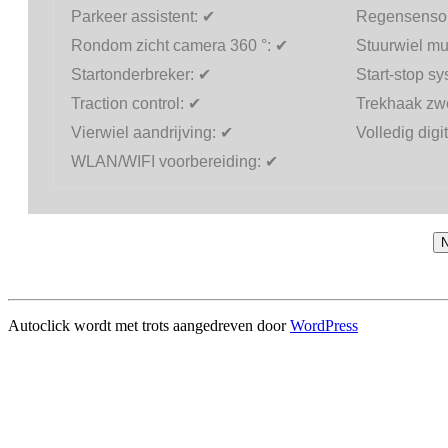
Parkeer assistent:
✔
Regensenso
Rondom zicht camera 360 °:
✔
Stuurwiel mul
Startonderbreker:
✔
Start-stop s
Traction control:
✔
Trekhaak zw
Vierwiel aandrijving:
✔
Volledig digi
WLAN/WIFI voorbereiding:
✔
N
Autoclick wordt met trots aangedreven door
WordPress