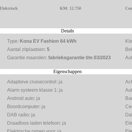
Elektrisch
KM:
12.750
Con
Details
Type:
Kona EV Fashion 64 kWh
Kl
Aantal zitplaatsen:
5
Be
Garantie maanden:
fabrieksgarantie t/m 03/2023
Aut
Eigenschappen
Adaptieve cruisecontrol:
ja
Ach
Alarm systeem klasse 1:
ja
Au
Android auto:
ja
Ba
Boordcomputer:
ja
Cen
DAB radio:
ja
Dak
Draadloos laden telefoon:
ja
Ele
Elektrische ramen voor:
ja
Ele