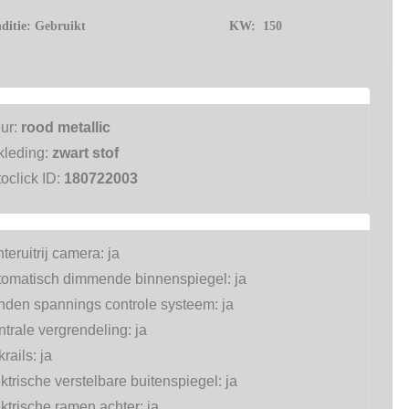
ditie:
Gebruikt
KW:
150
eur:
rood metallic
kleding:
zwart stof
oclick ID:
180722003
teruitrij camera:
ja
tomatisch dimmende binnenspiegel:
ja
nden spannings controle systeem:
ja
trale vergrendeling:
ja
rails:
ja
ktrische verstelbare buitenspiegel:
ja
ktrische ramen achter:
ja