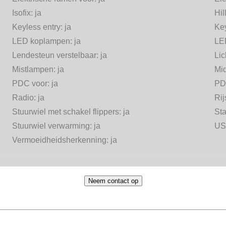
Isofix:
ja
Hil
Keyless entry:
ja
Ke
LED koplampen:
ja
LED
Lendesteun verstelbaar:
ja
Lic
Mistlampen:
ja
Mi
PDC voor:
ja
PD
Radio:
ja
Rij
Stuurwiel met schakel flippers:
ja
Sta
Stuurwiel verwarming:
ja
US
Vermoeidheidsherkenning:
ja
Neem contact op