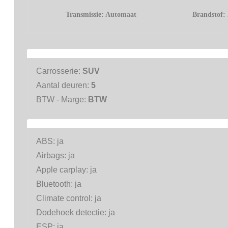
Transmissie:
Automaat
Brandstof:
Carrosserie:
SUV
Aantal deuren:
5
BTW - Marge:
BTW
ABS:
ja
Airbags:
ja
Apple carplay:
ja
Bluetooth:
ja
Climate control:
ja
Dodehoek detectie:
ja
ESP:
ja