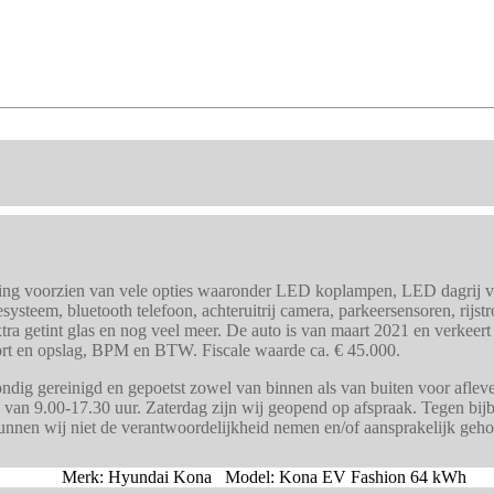
ring voorzien van vele opties waaronder LED koplampen, LED dagrij ve
systeem, bluetooth telefoon, achteruitrij camera, parkeersensoren, rijs
 getint glas en nog veel meer. De auto is van maart 2021 en verkeert i
sport en opslag, BPM en BTW. Fiscale waarde ca. € 45.000.
dig gereinigd en gepoetst zowel van binnen als van buiten voor afleve
 van 9.00-17.30 uur. Zaterdag zijn wij geopend op afspraak. Tegen bijb
kunnen wij niet de verantwoordelijkheid nemen en/of aansprakelijk geh
Merk: Hyundai Kona Model: Kona EV Fashion 64 kWh