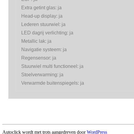
Extra getint glas:
ja
Head-up display:
ja
Lederen stuurwiel:
ja
LED dagrij verlichting:
ja
Metallic lak:
ja
Navigatie systeem:
ja
Regensensor:
ja
Stuurwiel multi functioneel:
ja
Stoelverwarming:
ja
Verwarmde buitenspiegels:
ja
Autoclick wordt met trots aangedreven door
WordPress