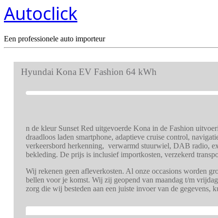
Autoclick
Een professionele auto importeur
Hyundai Kona EV Fashion 64 kWh
n de kleur Sunset Red uitgevoerde Kona in de Fashion uitvoe
draadloos laden smartphone, adaptieve cruise control, navigatie
verkeersbord herkenning, verwarmd stuurwiel, DAB radio, extra
bekleding. De prijs is inclusief importkosten, verzekerd tran
Wij rekenen geen afleverkosten. Al onze occasions worden gron
bellen voor je komst. Wij zij geopend van maandag t/m vrijdag
zorg die wij besteden aan een juiste invoer van de gegevens, 