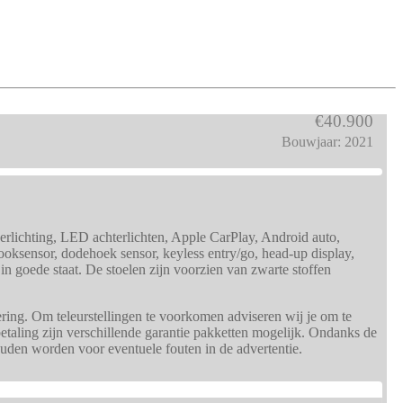
€40.900
Bouwjaar: 2021
rlichting, LED achterlichten, Apple CarPlay, Android auto,
trooksensor, dodehoek sensor, keyless entry/go, head-up display,
n goede staat. De stoelen zijn voorzien van zwarte stoffen
ring. Om teleurstellingen te voorkomen adviseren wij je om te
etaling zijn verschillende garantie pakketten mogelijk. Ondanks de
ouden worden voor eventuele fouten in de advertentie.