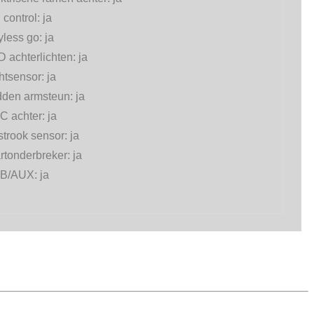
l control:
ja
yless go:
ja
 achterlichten:
ja
htsensor:
ja
dden armsteun:
ja
C achter:
ja
strook sensor:
ja
rtonderbreker:
ja
B/AUX:
ja