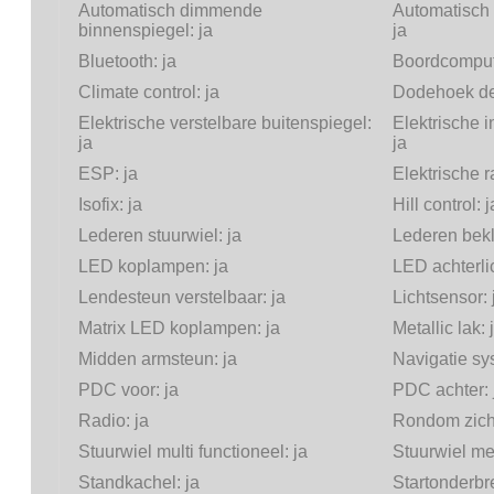
Automatisch dimmende
Automatisch
binnenspiegel:
ja
ja
Bluetooth:
ja
Boordcomput
Climate control:
ja
Dodehoek de
Elektrische verstelbare buitenspiegel:
Elektrische i
ja
ja
ESP:
ja
Elektrische 
Isofix:
ja
Hill control:
j
Lederen stuurwiel:
ja
Lederen bek
LED koplampen:
ja
LED achterli
Lendesteun verstelbaar:
ja
Lichtsensor:
Matrix LED koplampen:
ja
Metallic lak:
Midden armsteun:
ja
Navigatie s
PDC voor:
ja
PDC achter:
Radio:
ja
Rondom zich
Stuurwiel multi functioneel:
ja
Stuurwiel met
Standkachel:
ja
Startonderbr