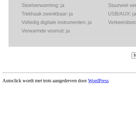
Stoelverwarming:
ja
Stuurwiel v
Trekhaak zwenkbaar:
ja
USB/AUX:
j
Volledig digitale instrumenten:
ja
Verkeersbor
Verwarmde voorruit:
ja
N
Autoclick wordt met trots aangedreven door
WordPress