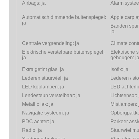
Airbags:
ja
Alarm systee
Automatisch dimmende buitenspiegel:
Apple carpla
ja
Banden span
ja
Centrale vergrendeling:
ja
Climate cont
Elektrische verstelbare buitenspiegel:
Elektrische s
ja
geheugen:
j
Extra getint glas:
ja
Isofix:
ja
Lederen stuurwiel:
ja
Lederen / st
LED koplampen:
ja
LED achterli
Lendesteun verstelbaar:
ja
Lichtsensor:
Metallic lak:
ja
Mistlampen:
Navigatie systeem:
ja
Opbergpakke
PDC achter:
ja
Parkeer assi
Radio:
ja
Stuurwiel mul
Startonderbreker:
ja
Start-stop s