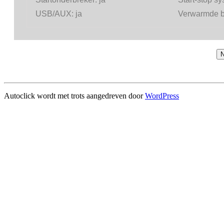
USB/AUX:
ja
Verwarmde b
N
Autoclick wordt met trots aangedreven door
WordPress