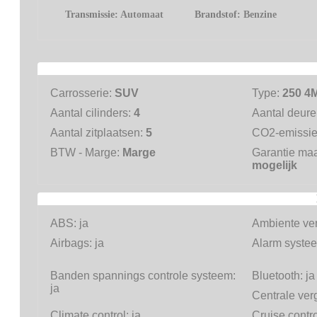
Transmissie:
Automaat
Brandstof:
Benzine
Carrosserie:
SUV
Type:
250 4M
Aantal cilinders:
4
Aantal deur
Aantal zitplaatsen:
5
CO2-emissi
BTW - Marge:
Marge
Garantie ma
mogelijk
ABS:
ja
Ambiente ver
Airbags:
ja
Alarm systee
Banden spannings controle systeem:
Bluetooth:
ja
ja
Centrale ver
Climate control:
ja
Cruise contr