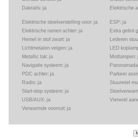
Dakrails:
ja
Elektrische 
Elektrische stoelverstelling voor:
ja
ESP:
ja
Elektrische ramen achter:
ja
Extra getint 
Hemel in stof zwart:
ja
Lederen stuu
Lichtmetalen velgen:
ja
LED koplam
Metallic lak:
ja
Mistlampen:
Navigatie systeem:
ja
Panoramada
PDC achter:
ja
Parkeer assi
Radio:
ja
Stuurwiel mul
Start-stop systeem:
ja
Stoelverwar
USB/AUX:
ja
Vierwiel aand
Verwarmde voorruit:
ja
N