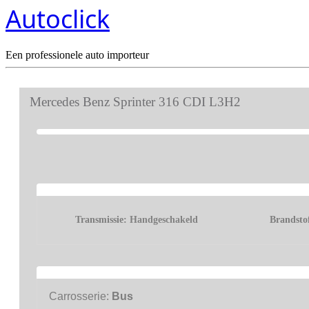
Autoclick
Een professionele auto importeur
Mercedes Benz Sprinter 316 CDI L3H2
Transmissie:
Handgeschakeld
Brandsto
Carrosserie:
Bus