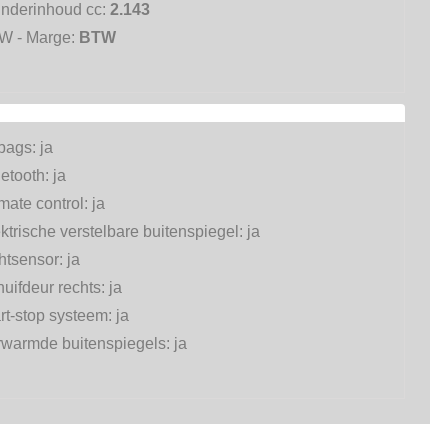
inderinhoud cc:
2.143
W - Marge:
BTW
rbags:
ja
etooth:
ja
mate control:
ja
ktrische verstelbare buitenspiegel:
ja
htsensor:
ja
uifdeur rechts:
ja
rt-stop systeem:
ja
rwarmde buitenspiegels:
ja