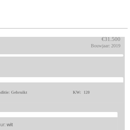
€31.500
Bouwjaar: 2019
ditie:
Gebruikt
KW:
120
eur:
wit