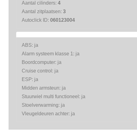
Aantal cilinders:
4
Aantal zitplaatsen:
3
Autoclick ID:
060123004
ABS:
ja
Alarm systeem klasse 1:
ja
Boordcomputer:
ja
Cruise control:
ja
ESP:
ja
Midden armsteun:
ja
Stuurwiel multi functioneel:
ja
Stoelverwarming:
ja
Vleugeldeuren achter:
ja