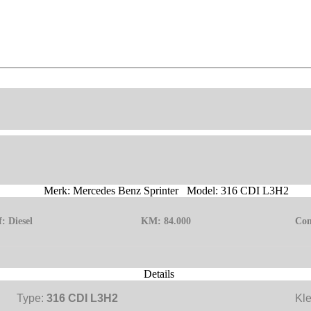
Merk: Mercedes Benz Sprinter Model: 316 CDI L3H2
f:
Diesel
KM:
84.000
Con
Details
Type:
316 CDI L3H2
Kl