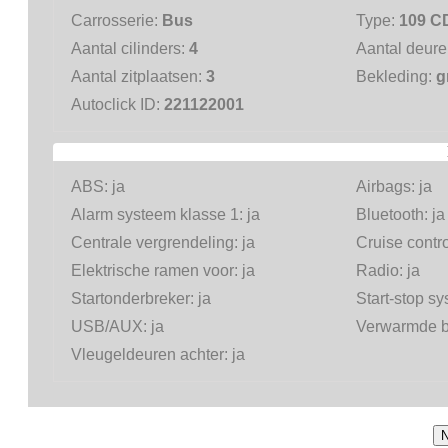
Carrosserie:
Bus
Type:
109 C
Aantal cilinders:
4
Aantal deur
Aantal zitplaatsen:
3
Bekleding:
g
Autoclick ID:
221122001
ABS:
ja
Airbags:
ja
Alarm systeem klasse 1:
ja
Bluetooth:
ja
Centrale vergrendeling:
ja
Cruise contr
Elektrische ramen voor:
ja
Radio:
ja
Startonderbreker:
ja
Start-stop s
USB/AUX:
ja
Verwarmde b
Vleugeldeuren achter:
ja
N