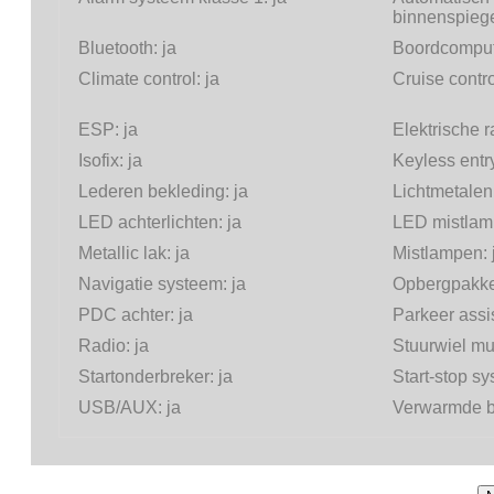
binnenspieg
Bluetooth:
ja
Boordcomput
Climate control:
ja
Cruise contr
ESP:
ja
Elektrische 
Isofix:
ja
Keyless entr
Lederen bekleding:
ja
Lichtmetalen
LED achterlichten:
ja
LED mistlam
Metallic lak:
ja
Mistlampen:
Navigatie systeem:
ja
Opbergpakke
PDC achter:
ja
Parkeer assi
Radio:
ja
Stuurwiel mul
Startonderbreker:
ja
Start-stop s
USB/AUX:
ja
Verwarmde b