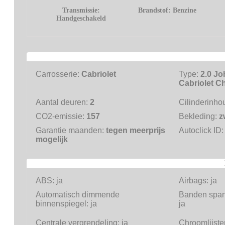
Transmissie:
Brandstof:
Benzine
Handgeschakeld
Carrosserie:
Cabriolet
Type:
2.0 J
Cabriolet Ch
Aantal deuren:
2
Cilinderinho
CO2-emissie:
157
Bekleding:
z
Garantie maanden:
tegen meerprijs
Autoclick ID
mogelijk
ABS:
ja
Airbags:
ja
Automatisch dimmende
Banden span
binnenspiegel:
ja
ja
Centrale vergrendeling:
ja
Chroomlijst