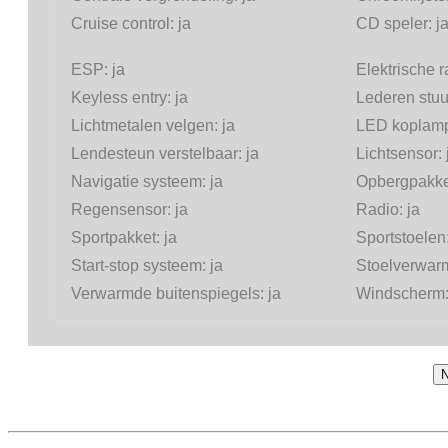
Cruise control:
ja
CD speler:
j
ESP:
ja
Elektrische 
Keyless entry:
ja
Lederen stuu
Lichtmetalen velgen:
ja
LED koplam
Lendesteun verstelbaar:
ja
Lichtsensor:
Navigatie systeem:
ja
Opbergpakke
Regensensor:
ja
Radio:
ja
Sportpakket:
ja
Sportstoelen
Start-stop systeem:
ja
Stoelverwar
Verwarmde buitenspiegels:
ja
Windscherm
N