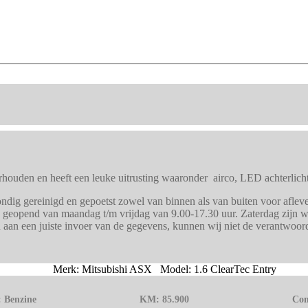
erhouden en heeft een leuke uitrusting waaronder airco, LED achterlich
ig gereinigd en gepoetst zowel van binnen als van buiten voor afleveri
j geopend van maandag t/m vrijdag van 9.00-17.30 uur. Zaterdag zijn wi
n aan een juiste invoer van de gegevens, kunnen wij niet de verantwoo
Merk: Mitsubishi ASX Model: 1.6 ClearTec Entry
:
Benzine
KM:
85.900
Con