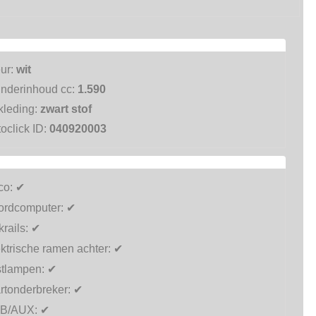
eur:
wit
inderinhoud cc:
1.590
kleding:
zwart stof
oclick ID:
040920003
co:
✔
ordcomputer:
✔
rails:
✔
ktrische ramen achter:
✔
stlampen:
✔
rtonderbreker:
✔
B/AUX:
✔