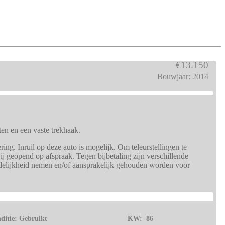
€13.150
Bouwjaar: 2014
ten en een vaste trekhaak.
ng. Inruil op deze auto is mogelijk. Om teleurstellingen te
j geopend op afspraak. Tegen bijbetaling zijn verschillende
rdelijkheid nemen en/of aansprakelijk gehouden worden voor
ditie:
Gebruikt
KW:
86