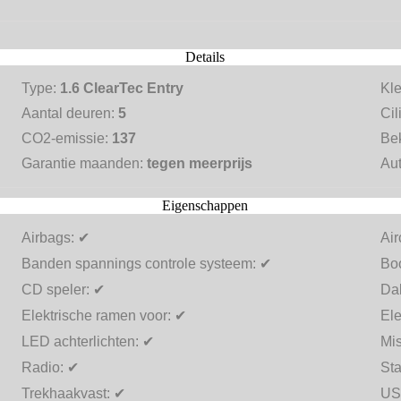
Details
Type:
1.6 ClearTec Entry
Kl
Aantal deuren:
5
Cil
CO2-emissie:
137
Be
Garantie maanden:
tegen meerprijs
Aut
Eigenschappen
Airbags:
✔
Air
Banden spannings controle systeem:
✔
Bo
CD speler:
✔
Dak
Elektrische ramen voor:
✔
Ele
LED achterlichten:
✔
Mi
Radio:
✔
Sta
Trekhaakvast:
✔
US