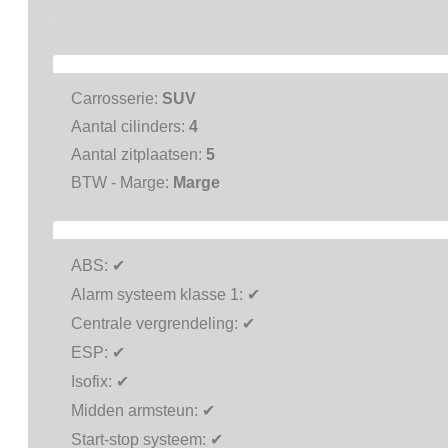
Carrosserie:
SUV
Aantal cilinders:
4
Aantal zitplaatsen:
5
BTW - Marge:
Marge
ABS:
✔
Alarm systeem klasse 1:
✔
Centrale vergrendeling:
✔
ESP:
✔
Isofix:
✔
Midden armsteun:
✔
Start-stop systeem:
✔