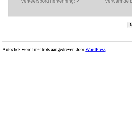
Verkeersbord herkenning:
✔
Verwarmde b
N
Autoclick wordt met trots aangedreven door
WordPress