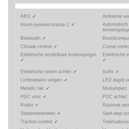
ABS:
✔
Ambiente ver
Automatisch
Alarm systeem klasse 1:
✔
binnenspieg
Bluetooth:
✔
Boordcomput
Climate control:
✔
Cruise contr
Elektrische verstelbare buitenspiegel:
Elektrische i
✔
✔
Elektrische ramen achter:
✔
Isofix:
✔
Lichtmetalen velgen:
✔
LED dagrij ve
Metallic lak:
✔
Mistlampen:
PDC voor:
✔
PDC achter:
Radio:
✔
Rijstrook se
Startonderbreker:
✔
Start-stop s
Traction control:
✔
Trekhaakvas