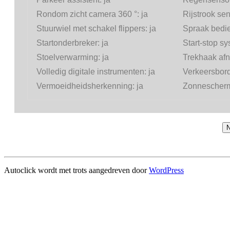
Rondom zicht camera 360 °:
ja
Rijstrook se
Stuurwiel met schakel flippers:
ja
Spraak bedi
Startonderbreker:
ja
Start-stop s
Stoelverwarming:
ja
Trekhaak af
Volledig digitale instrumenten:
ja
Verkeersbor
Vermoeidheidsherkenning:
ja
Zonnescherm 
N
Autoclick wordt met trots aangedreven door
WordPress