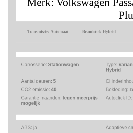
Merk: Volkswagen Pass
Plu
Transmissie:
Automaat
Brandstof:
Hybrid
Carrosserie:
Stationwagen
Type:
Varian
Hybrid
Aantal deuren:
5
Cilinderinho
CO2-emissie:
40
Bekleding:
z
Garantie maanden:
tegen meerprijs
Autoclick ID
mogelijk
ABS:
ja
Adaptieve cr