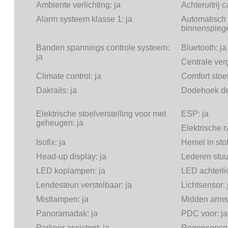
Ambiente verlichting:
ja
Achteruitrij 
Alarm systeem klasse 1:
ja
Automatisch
binnenspieg
Banden spannings controle systeem:
Bluetooth:
ja
ja
Centrale ver
Climate control:
ja
Comfort stoe
Dakrails:
ja
Dodehoek de
Elektrische stoelverstelling voor met
ESP:
ja
geheugen:
ja
Elektrische 
Isofix:
ja
Hemel in sto
Head-up display:
ja
Lederen stuu
LED koplampen:
ja
LED achterli
Lendesteun verstelbaar:
ja
Lichtsensor:
Mistlampen:
ja
Midden arms
Panoramadak:
ja
PDC voor:
ja
Parkeer assistent:
ja
Regensenso