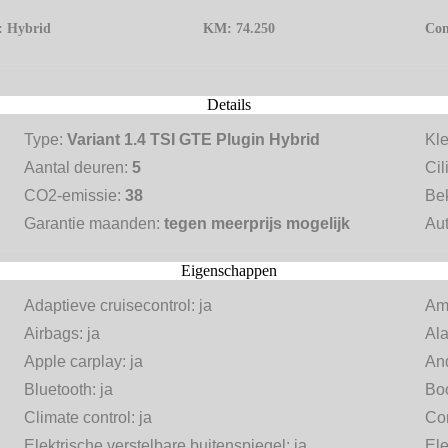
f:
Hybrid
KM:
74.250
Con
Details
Type:
Variant 1.4 TSI GTE Plugin Hybrid
Kl
Aantal deuren:
5
Cil
CO2-emissie:
38
Be
Garantie maanden:
tegen meerprijs mogelijk
Aut
Eigenschappen
Adaptieve cruisecontrol:
ja
Amb
Airbags:
ja
Al
Apple carplay:
ja
And
Bluetooth:
ja
Bo
Climate control:
ja
Com
Elektrische verstelbare buitenspiegel:
ja
Ele