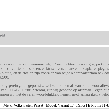
rid
rzien van oa. een panoramadak, 17 inch lichtmetalen velgen, parkeersen
lektrisch verstelbare stoelen, elektrisch verstelbare en inklapbare spie
 (blauw) en de stoelen zijn voorzien van beige lederen/alcantara bekledi
9.500.
dig gereinigd en gepoetst zowel van binnen als van buiten voor afleve
 van 9.00-17.30 uur. Zaterdag zijn wij geopend op afspraak. Tegen bijb
kunnen wij niet de verantwoordelijkheid nemen en/of aansprakelijk geh
Merk: Volkswagen Passat Model: Variant 1.4 TSI GTE Plugin Hyb