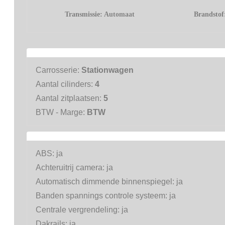
Transmissie:
Automaat
Brandsto
Carrosserie:
Stationwagen
Aantal cilinders:
4
Aantal zitplaatsen:
5
BTW - Marge:
BTW
ABS:
ja
Achteruitrij camera:
ja
Automatisch dimmende binnenspiegel:
ja
Banden spannings controle systeem:
ja
Centrale vergrendeling:
ja
Dakrails:
ja