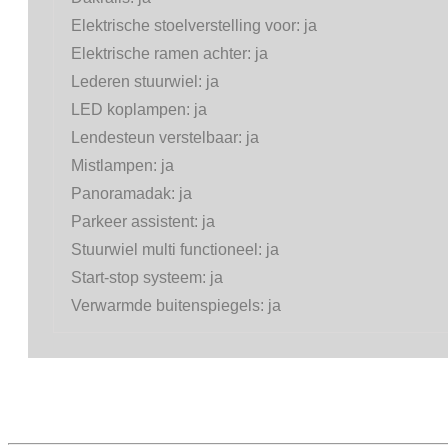
Elektrische stoelverstelling voor:
ja
Elektrische ramen achter:
ja
Lederen stuurwiel:
ja
LED koplampen:
ja
Lendesteun verstelbaar:
ja
Mistlampen:
ja
Panoramadak:
ja
Parkeer assistent:
ja
Stuurwiel multi functioneel:
ja
Start-stop systeem:
ja
Verwarmde buitenspiegels:
ja