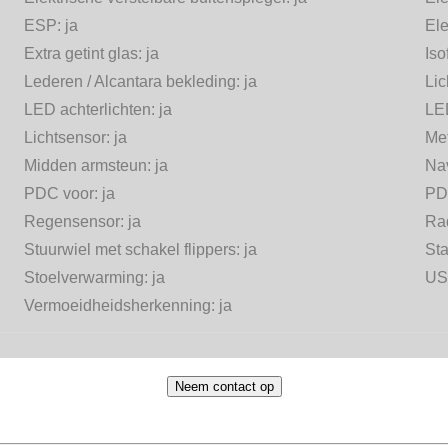
ESP:
ja
Ele
Extra getint glas:
ja
Iso
Lederen / Alcantara bekleding:
ja
Lic
LED achterlichten:
ja
LED
Lichtsensor:
ja
Met
Midden armsteun:
ja
Na
PDC voor:
ja
PD
Regensensor:
ja
Ra
Stuurwiel met schakel flippers:
ja
Sta
Stoelverwarming:
ja
US
Vermoeidheidsherkenning:
ja
Neem contact op