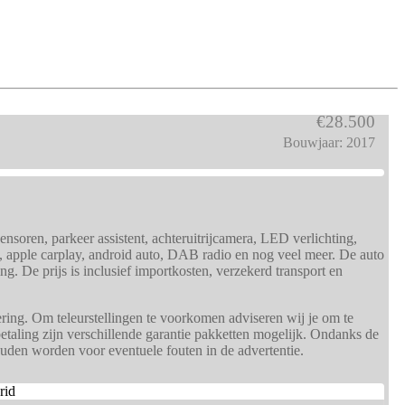
€28.500
Bouwjaar: 2017
soren, parkeer assistent, achteruitrijcamera, LED verlichting,
gels, apple carplay, android auto, DAB radio en nog veel meer. De auto
ng. De prijs is inclusief importkosten, verzekerd transport en
ring. Om teleurstellingen te voorkomen adviseren wij je om te
etaling zijn verschillende garantie pakketten mogelijk. Ondanks de
ouden worden voor eventuele fouten in de advertentie.
rid