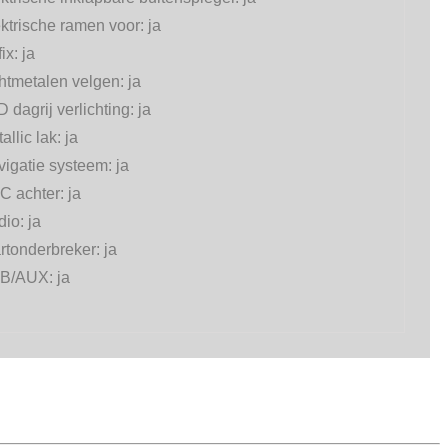
ktrische ramen voor:
ja
fix:
ja
htmetalen velgen:
ja
 dagrij verlichting:
ja
allic lak:
ja
vigatie systeem:
ja
C achter:
ja
dio:
ja
rtonderbreker:
ja
B/AUX:
ja