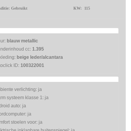
ditie:
Gebruikt
KW:
115
eur:
blauw metallic
inderinhoud cc:
1.395
kleding:
beige leder/alcantara
oclick ID:
100322001
iente verlichting:
ja
arm systeem klasse 1:
ja
roid auto:
ja
ordcomputer:
ja
fort stoelen voor:
ja
ktrische inklapbare buitenspiegel:
ja