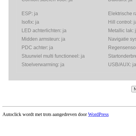
ESP:
ja
Elektrische 
Isofix:
ja
Hill control:
j
LED achterlichten:
ja
Metallic lak:
Midden armsteun:
ja
Navigatie s
PDC achter:
ja
Regensenso
Stuurwiel multi functioneel:
ja
Startonderbr
Stoelverwarming:
ja
USB/AUX:
j
N
Autoclick wordt met trots aangedreven door
WordPress