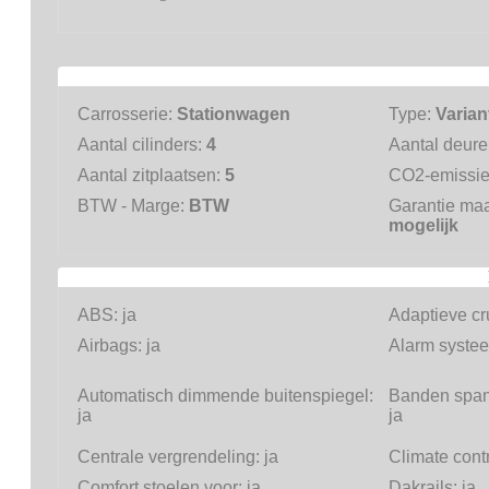
Carrosserie:
Stationwagen
Type:
Varian
Aantal cilinders:
4
Aantal deur
Aantal zitplaatsen:
5
CO2-emissi
BTW - Marge:
BTW
Garantie ma
mogelijk
ABS:
ja
Adaptieve cr
Airbags:
ja
Alarm systee
Automatisch dimmende buitenspiegel:
Banden span
ja
ja
Centrale vergrendeling:
ja
Climate cont
Comfort stoelen voor:
ja
Dakrails:
ja