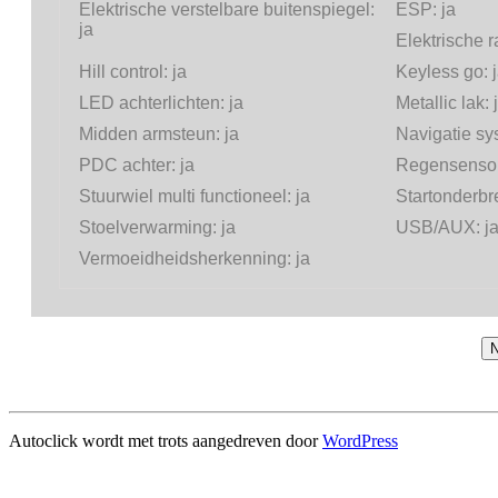
Elektrische verstelbare buitenspiegel:
ESP:
ja
ja
Elektrische 
Hill control:
ja
Keyless go:
LED achterlichten:
ja
Metallic lak:
Midden armsteun:
ja
Navigatie s
PDC achter:
ja
Regensenso
Stuurwiel multi functioneel:
ja
Startonderbr
Stoelverwarming:
ja
USB/AUX:
j
Vermoeidheidsherkenning:
ja
N
Autoclick wordt met trots aangedreven door
WordPress