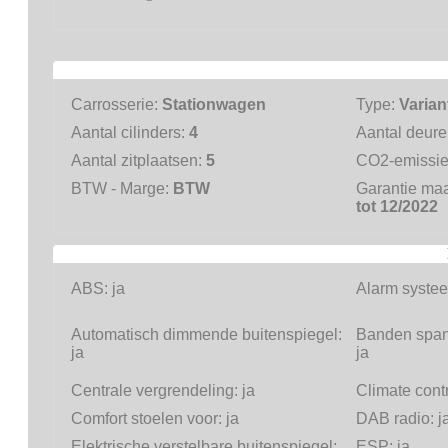
Carrosserie:
Stationwagen
Type:
Varian
Aantal cilinders:
4
Aantal deur
Aantal zitplaatsen:
5
CO2-emissi
BTW - Marge:
BTW
Garantie ma
tot 12/2022
ABS:
ja
Alarm systee
Automatisch dimmende buitenspiegel:
Banden span
ja
ja
Centrale vergrendeling:
ja
Climate cont
Comfort stoelen voor:
ja
DAB radio:
j
Elektrische verstelbare buitenspiegel:
ESP:
ja