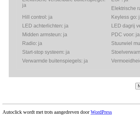
ja
Elektrische 
Hill control:
ja
Keyless go:
LED achterlichten:
ja
LED dagrij ve
Midden armsteun:
ja
PDC voor:
ja
Radio:
ja
Stuurwiel mul
Start-stop systeem:
ja
Stoelverwar
Verwarmde buitenspiegels:
ja
Vermoeidhei
N
Autoclick wordt met trots aangedreven door
WordPress