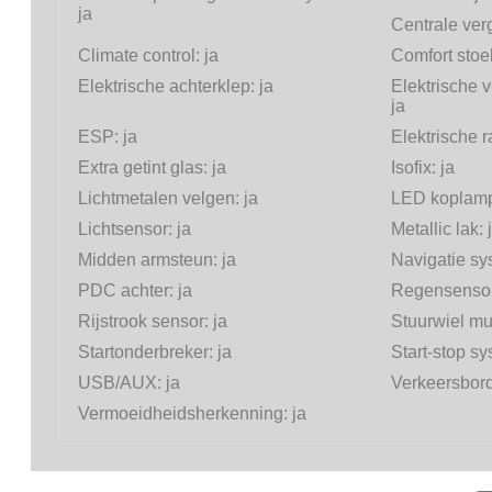
ja
Centrale ver
Climate control:
ja
Comfort stoe
Elektrische achterklep:
ja
Elektrische v
ja
ESP:
ja
Elektrische 
Extra getint glas:
ja
Isofix:
ja
Lichtmetalen velgen:
ja
LED koplam
Lichtsensor:
ja
Metallic lak:
Midden armsteun:
ja
Navigatie s
PDC achter:
ja
Regensenso
Rijstrook sensor:
ja
Stuurwiel mul
Startonderbreker:
ja
Start-stop s
USB/AUX:
ja
Verkeersbor
Vermoeidheidsherkenning:
ja