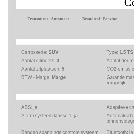
Co
Transmissie:
Automaat
Brandstof:
Benzine
Carrosserie:
SUV
Type:
1.5 TS
Aantal cilinders:
4
Aantal deur
Aantal zitplaatsen:
5
CO2-emissi
BTW - Marge:
Marge
Garantie ma
mogelijk
ABS:
ja
Adaptieve cr
Alarm systeem klasse 1:
ja
Automatisch
binnenspieg
Banden spannings controle systeem:
Bluetooth:
ja