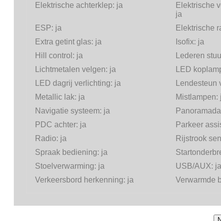
Elektrische achterklep:
ja
Elektrische v
ja
ESP:
ja
Elektrische 
Extra getint glas:
ja
Isofix:
ja
Hill control:
ja
Lederen stuu
Lichtmetalen velgen:
ja
LED koplam
LED dagrij verlichting:
ja
Lendesteun v
Metallic lak:
ja
Mistlampen:
Navigatie systeem:
ja
Panoramada
PDC achter:
ja
Parkeer assi
Radio:
ja
Rijstrook se
Spraak bediening:
ja
Startonderbr
Stoelverwarming:
ja
USB/AUX:
j
Verkeersbord herkenning:
ja
Verwarmde b
N