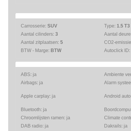
Carrosserie:
SUV
Type:
1.5 T3
Aantal cilinders:
3
Aantal deur
Aantal zitplaatsen:
5
CO2-emissi
BTW - Marge:
BTW
Autoclick ID
ABS:
ja
Ambiente ver
Airbags:
ja
Alarm systee
Apple carplay:
ja
Android auto
Bluetooth:
ja
Boordcomput
Chroomlijsten ramen:
ja
Climate cont
DAB radio:
ja
Dakrails:
ja