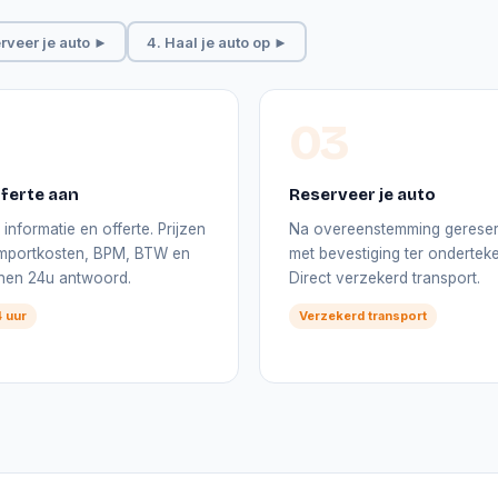
rveer je auto ►
4. Haal je auto op ►
03
ferte aan
Reserveer je auto
informatie en offerte. Prijzen
Na overeenstemming gerese
 importkosten, BPM, BTW en
met bevestiging ter onderteke
nnen 24u antwoord.
Direct verzekerd transport.
 uur
Verzekerd transport