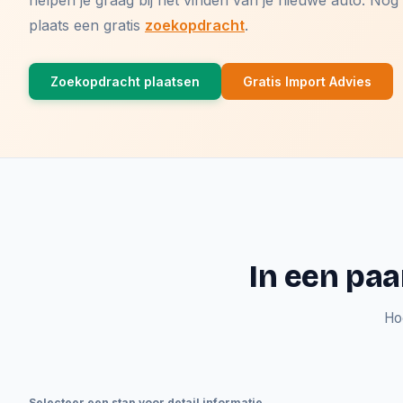
helpen je graag bij het vinden van je nieuwe auto. N
plaats een gratis
zoekopdracht
.
Zoekopdracht plaatsen
Gratis Import Advies
In een paa
Ho
Selecteer een stap voor detail informatie