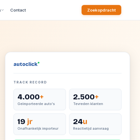
s
Contact
Zoekopdracht
auto
click
TRACK RECORD
4.000
+
2.500
+
Geïmporteerde auto's
Tevreden klanten
19
jr
24
u
Onafhankelijk importeur
Reactietijd aanvraag