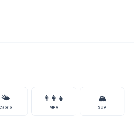
🌤️
👨‍👩‍👧
🏔️
Cabrio
MPV
SUV