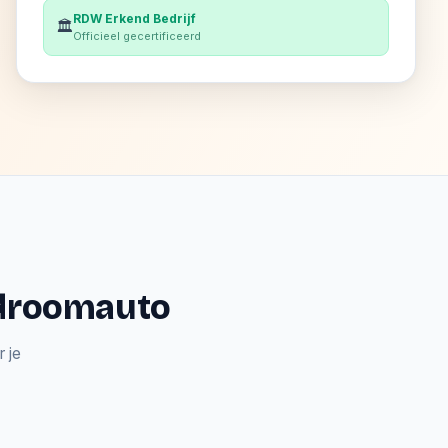
RDW Erkend Bedrijf
🏛️
Officieel gecertificeerd
e droomauto
 je